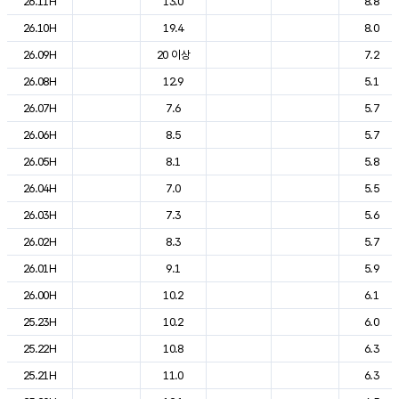
26.11H
13.0
8.8
26.10H
19.4
8.0
26.09H
20 이상
7.2
26.08H
12.9
5.1
26.07H
7.6
5.7
26.06H
8.5
5.7
26.05H
8.1
5.8
26.04H
7.0
5.5
26.03H
7.3
5.6
26.02H
8.3
5.7
26.01H
9.1
5.9
26.00H
10.2
6.1
25.23H
10.2
6.0
25.22H
10.8
6.3
25.21H
11.0
6.3