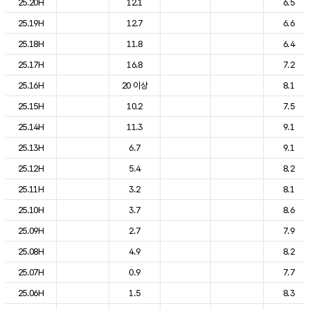
25.20H
12.1
6.5
25.19H
12.7
6.6
25.18H
11.8
6.4
25.17H
16.8
7.2
25.16H
20 이상
8.1
25.15H
10.2
7.5
25.14H
11.3
9.1
25.13H
6.7
9.1
25.12H
5.4
8.2
25.11H
3.2
8.1
25.10H
3.7
8.6
25.09H
2.7
7.9
25.08H
4.9
8.2
25.07H
0.9
7.7
25.06H
1.5
8.3