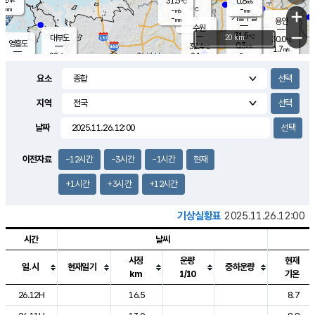
31.5
0.6
m/s
℃
-
-
-
mm
-
℃
mm
+
m/s
기흥구갈
-
-
m/s
mm
용인
-
수원
mm
−
31.5
℃
대부도
20 km
30.0
℃
영흥도
0.3
32.4
m/s
℃
1.7
m/s
-
mm
2.1
28.4
m/s
-
℃
mm
30.4
℃
-
오산
1.5
mm
m/s
2.0
m/s
-
mm
요소
-
mm
향남
28.4
℃
0.5
m/s
32.8
-
지역
℃
운평
mm
송탄
0.2
℃
m/s
-
s
mm
29.5
보
℃
날짜
33.2
℃
1.7
m/s
산
0.4
m/s
-
26.
mm
-
mm
0.0
℃
이전자료
-12시간
-3시간
-1시간
현재
-
m
/s
+1시간
+3시간
+12시간
기상실황표
2025.11.26.12:00
시간
날씨
시정
운량
현재
일.시
현재일기
중하운량
km
1/10
기온
도시별 기상실황표로 지점, 날씨, 기온, 강수, 바람, 기압등을 안내한 표입
26.12H
16.5
8.7