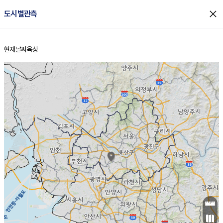
close
도시별관측
현재날씨
육상
홈