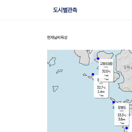
도시별관측
현재날씨
육상
홈
교동도(음)
32.0
℃
-
m/s
-
mm
볼음도
대연평
32.7
℃
1.4
m/s
34.1
℃
-
mm
1.9
m/s
-
mm
장봉도
33.3
℃
3.8
m/s
-
mm