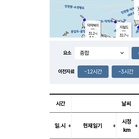
3
덕적북리
자월도
31.2
℃
32.7
℃
3.7
m/s
1.7
m/s
-
mm
-
mm
요소
풍도
26.1
덕적지도
9.9
m/
-
-12시간
-3시간
mm
이전자료
31.9
℃
대
3.8
m/s
-
mm
30.0
8.6
m
-
mm
시간
날씨
시정
일.시
현재일기
km