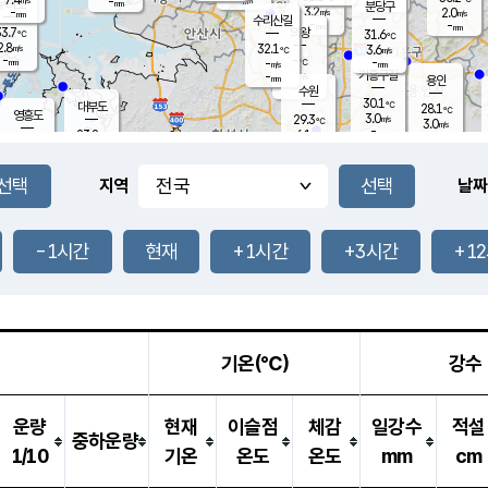
-
-
mm
무의도
mm
mm
분당구
3.2
-
2.0
m/s
m/s
mm
수리산길
-
-
mm
mm
3.7
의왕
31.6
℃
℃
2.8
32.1
m/s
3.6
m/s
℃
-
-
-
mm
-
℃
mm
m/s
기흥구갈
-
-
m/s
mm
용인
-
수원
mm
30.1
℃
대부도
28.1
℃
영흥도
3.0
29.3
m/s
℃
3.0
m/s
-
mm
6.1
23.8
m/s
-
℃
mm
25.8
℃
-
오산
5.7
mm
m/s
11.4
m/s
8.0
mm
-
mm
향남
27.1
℃
지역
날짜
2.0
m/s
27.0
-
℃
운평
mm
송탄
-
℃
m/s
-
s
mm
23.4
보
℃
25.9
-1시간
현재
+1시간
+3시간
+1
℃
3.9
m/s
산
0.3
m/s
26.5
23.
mm
-
mm
0.6
℃
1.0
/s
기온(℃)
강수
운량
현재
이슬점
체감
일강수
적설
중하운량
1/10
기온
온도
온도
mm
cm