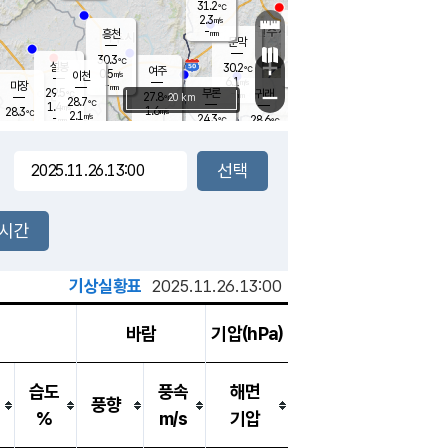
31.2
℃
강림
2.3
m/s
원주
-
흥천
mm
28.9
℃
문막
2.0
m/s
30.4
℃
30.3
-
℃
mm
+
4.4
설봉
m/s
30.2
℃
여주
0.5
m/s
이천
-
mm
6.1
m/s
-
마장
mm
신림
29.5
부론
-
귀래
−
℃
mm
27.8
20 km
℃
28.7
℃
1.4
m/s
1.6
28.3
m/s
℃
28.7
2.1
m/s
℃
-
24.3
28.6
mm
℃
-
℃
mm
1.8
m/s
-
1.7
mm
m/s
2.6
0.9
m/s
m/s
-
mm
-
백운
mm
7.5
-
mm
mm
백암
장호원
28.6
℃
3.0
m/s
23.6
℃
25.5
엄정
℃
0.5
mm
1.2
m/s
1.4
m/s
노은
9.0
mm
1.5
25.2
mm
℃
개
2시간
3.0
m/s
24.9
℃
15.5
mm
0
0.0
℃
m/s
13.5
m/s
mm
mm
기상실황표
2025.11.26.13:00
바람
기압(hPa)
습도
풍속
해면
풍향
%
m/s
기압