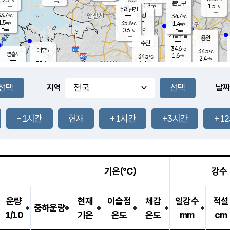
-
-
mm
무의도
mm
mm
분당구
1.3
-
1.5
m/s
m/s
mm
수리산길
-
-
mm
mm
3.7
의왕
34.7
℃
℃
1.5
35.8
m/s
1.4
m/s
℃
-
-
-
mm
0.6
℃
mm
m/s
기흥구갈
-
-
m/s
mm
용인
-
수원
mm
34.6
℃
대부도
34.5
℃
영흥도
1.6
34.5
m/s
℃
2.4
m/s
-
mm
1.6
33.4
m/s
-
℃
mm
32.2
℃
-
오산
2.0
mm
m/s
1.8
m/s
-
mm
-
mm
향남
34.5
℃
지역
날짜
1.5
m/s
34.9
-
℃
운평
mm
송탄
1.3
℃
m/s
-
s
mm
34.0
보
℃
35.0
-1시간
현재
+1시간
+3시간
+1
℃
1.8
m/s
산
2.0
m/s
-
33.
mm
-
mm
-
m
℃
-
m
/s
기온(℃)
강수
운량
현재
이슬점
체감
일강수
적설
중하운량
1/10
기온
온도
온도
mm
cm