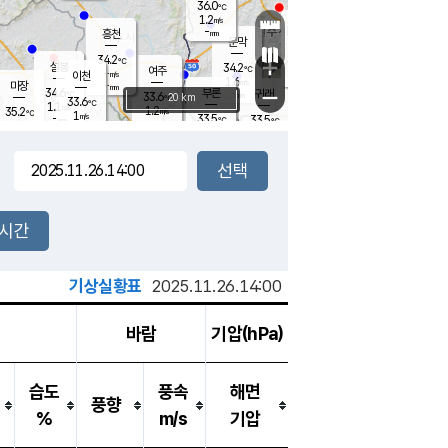
36.0
℃
강림
1.2
m/s
원주
-
흥천
mm
32.6
℃
문막
1.3
m/s
34.7
℃
34.2
-
℃
mm
+
1.5
설봉
m/s
34.2
℃
여주
-
m/s
이천
-
mm
1.6
m/s
-
마장
mm
신림
34.6
부론
-
귀래
−
℃
mm
33.6
20 km
℃
33.6
℃
1.1
m/s
1.2
35.2
m/s
℃
33.3
1
m/s
℃
-
33.5
33.5
mm
℃
-
℃
mm
1.0
m/s
-
2.0
mm
m/s
1.3
1.4
m/s
m/s
-
mm
-
백운
mm
-
-
mm
mm
백암
장호원
33.9
℃
3.2
m/s
33.7
℃
34.2
엄정
℃
-
mm
1.8
m/s
2.0
m/s
노은
-
mm
-
34.1
mm
℃
개
2시간
1.7
m/s
33.6
℃
-
mm
1
0.9
℃
m/s
-
/s
mm
m
기상실황표
2025.11.26.14:00
바람
기압(hPa)
습도
풍속
해면
풍향
%
m/s
기압