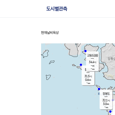
도시별관측
현재날씨
육상
홈
교동도(음)
34.4
℃
-
m/s
-
mm
볼음도
대연평
31.5
℃
0.6
m/s
33.5
℃
-
mm
1.6
m/s
-
mm
장봉도
32.1
℃
3.0
m/s
-
mm