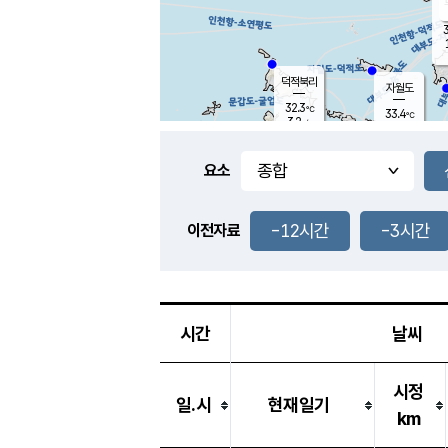
3
덕적북리
자월도
32.3
℃
33.4
℃
3.2
m/s
1.1
m/s
-
mm
-
mm
요소
풍도
30.8
덕적지도
1.5
m/
-
-12시간
-3시간
mm
이전자료
30.6
℃
대
1.8
m/s
-
mm
33.1
3.5
m
-
mm
시간
날씨
시정
일.시
현재일기
km