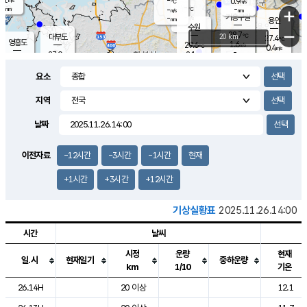
-
0.9
m/s
℃
-
-
-
mm
-
℃
mm
+
m/s
기흥구갈
-
-
m/s
mm
용인
-
수원
mm
−
28.7
℃
대부도
20 km
27.4
℃
영흥도
1.6
29.6
m/s
℃
0.4
m/s
-
mm
2.1
27.0
m/s
-
℃
mm
29.1
℃
-
오산
1.4
mm
m/s
3.8
m/s
-
mm
요소
-
mm
향남
28.1
℃
1.1
m/s
30.1
-
지역
℃
운평
mm
송탄
1.4
℃
m/s
-
s
mm
28.0
보
℃
날짜
29.4
℃
1.3
m/s
산
1.0
m/s
-
25.
mm
-
mm
0.1
℃
이전자료
-12시간
-3시간
-1시간
현재
-
m
/s
+1시간
+3시간
+12시간
기상실황표
2025.11.26.14:00
시간
날씨
시정
운량
현재
일.시
현재일기
중하운량
km
1/10
기온
도시별 기상실황표로 지점, 날씨, 기온, 강수, 바람, 기압등을 안내한 표입
26.14H
20 이상
12.1