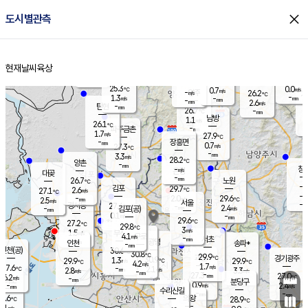
close
도시별관측
장남
판문점
26.0
℃
1.2
m/s
화현
26.3
동두천
℃
남면
-
현재날씨
육상
mm
파주
2.6
홈
m/s
포천
23.9
-
26.7
℃
mm
℃
26.6
℃
25.3
0.0
0.7
m/s
℃
m/s
-
양주
26.2
m/s
가
℃
-
1.3
-
mm
m/s
mm
-
mm
2.6
m/s
-
탄현
mm
26.7
-
2
℃
mm
남방
1.1
m/s
0
26.1
℃
-
파주금촌
mm
1.7
m/s
27.9
℃
-
장흥면
mm
0.7
m/s
27.3
℃
-
mm
3.3
m/s
28.2
℃
양촌
-
mm
창
-
m/s
은평
대곶
-
mm
26.7
노원
℃
-
김포
29.7
2.6
℃
27.1
m/s
℃
-
m/
-
2.0
29.6
m/s
mm
2.5
℃
m/s
서울
-
경서동
27.4
m
-
2.4
℃
mm
-
김포(공)
m/s
mm
0.1
-
m/s
mm
29.6
℃
27.2
-
℃
mm
29.8
℃
3
m/s
1.5
부천
m/s
4.1
구로
m/s
-
서초
mm
-
광명
mm
인천
송파*
-
mm
인천(공)
30.6
℃
30.8
℃
29.9
과천
경기광주
℃
30.9
1.3
29.9
29.9
m/s
℃
℃
℃
4.2
m/s
1.7
m/s
27.6
-
2.1
℃
mm
2.8
m/s
3.3
m/s
-
m/s
mm
-
27.3
27.0
mm
6.2
-
℃
℃
m/s
-
-
mm
무의도
mm
mm
분당구
0.9
-
2.4
m/s
m/s
mm
수리산길
-
-
mm
mm
7.6
의왕
28.9
℃
℃
2.1
m/s