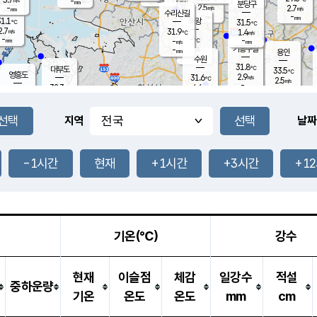
-
-
mm
무의도
mm
mm
분당구
2.5
-
2.7
m/s
m/s
mm
수리산길
-
-
mm
mm
1.1
의왕
31.5
℃
℃
2.7
31.9
m/s
1.4
m/s
℃
-
-
-
mm
-
℃
mm
m/s
기흥구갈
-
-
m/s
mm
용인
-
수원
mm
31.8
℃
대부도
33.5
℃
영흥도
2.9
31.6
m/s
℃
2.5
m/s
-
mm
4.6
32.3
m/s
-
℃
mm
31.8
℃
-
오산
4.5
mm
m/s
5.1
m/s
-
mm
-
mm
향남
31.5
℃
지역
날짜
2.8
m/s
32.6
-
℃
운평
mm
송탄
1.9
℃
m/s
-
s
mm
31.3
보
℃
32.6
-1시간
현재
+1시간
+3시간
+1
℃
4.2
m/s
산
2.0
m/s
-
30.
mm
-
mm
-
m
℃
-
m
/s
기온(℃)
강수
현재
이슬점
체감
일강수
적설
중하운량
기온
온도
온도
mm
cm