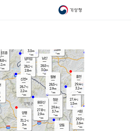
기상청
신남
북춘천
25.3
℃
28.4
3.1
춘천
℃
m/s
가평북면
4
-
m/s
mm
-
28.5
mm
℃
28.5
℃
3.8
m/s
3.0
m/s
평조종
-
mm
-
mm
화촌
남산
남이섬
8.8
℃
.1
m/s
27.5
28.5
℃
28.1
℃
℃
-
mm
0.5
3.0
m/s
2.8
m/s
m/s
-
-
mm
-
mm
mm
홍천
팔봉
신천*
29.4
28.5
현
℃
℃
28.7
℃
3.2
2.9
m/s
m/s
2.2
m/s
-
시동
-
mm
mm
℃
-
mm
s
27.4
청운
℃
m
용문산
1.5
m/s
-
29.4
mm
℃
27.8
℃
3.7
서원
횡성
m/s
양평
2.9
m/s
-
안흥
mm
-
mm
29.3
29.6
℃
℃
31.1
℃
25.6
2.6
3.8
℃
m/s
m/s
3
m/s
양동
-
-
3.1
m/s
mm
mm
-
mm
-
mm