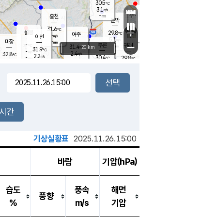
30.5
℃
강림
3.1
m/s
원주
-
흥천
mm
27.0
℃
문막
2.2
m/s
30.7
℃
31.6
-
℃
mm
+
3.7
설봉
m/s
29.8
℃
여주
-
m/s
이천
-
mm
5.1
m/s
-
마장
mm
신림
-
부론
-
귀래
−
℃
mm
31.4
20 km
℃
31.9
℃
-
m/s
2.4
32.8
m/s
℃
29.0
2.2
m/s
℃
-
30.4
29.8
mm
℃
-
℃
mm
2.5
m/s
-
2.1
mm
m/s
3.3
2.6
m/s
m/s
-
mm
-
백운
mm
-
-
mm
mm
백암
장호원
30.2
℃
4.5
m/s
30.2
℃
30.8
엄정
℃
-
mm
1.4
m/s
4.5
m/s
노은
-
mm
-
29.7
mm
℃
개
2시간
4.6
m/s
30.1
℃
-
mm
5
2.7
℃
m/s
-
/s
mm
m
기상실황표
2025.11.26.15:00
바람
기압(hPa)
습도
풍속
해면
풍향
%
m/s
기압