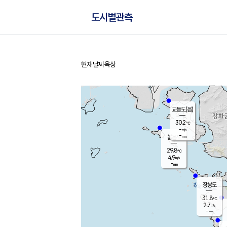
도시별관측
현재날씨
육상
홈
교동도(음)
30.2
℃
-
m/s
-
mm
볼음도
대연평
29.8
℃
4.9
m/s
31.8
℃
-
mm
1.7
m/s
-
mm
장봉도
31.8
℃
2.7
m/s
-
mm