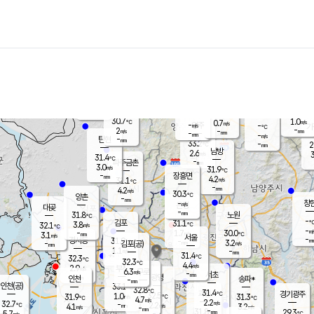
장남
판문점
30.5
℃
3.3
m/s
화현
31.4
동두천
℃
남면
-
mm
파주
3.3
m/s
포천
31.2
-
31
℃
mm
℃
30.8
℃
30.7
1.0
0.7
m/s
℃
m/s
-
양주
-
m/s
가
℃
-
2
-
mm
m/s
mm
-
mm
-
m/s
-
탄현
mm
33.2
-
2
℃
mm
남방
2.6
m/s
3
31.4
℃
-
파주금촌
mm
3.0
m/s
31.9
℃
-
장흥면
mm
4.2
m/s
31.1
℃
-
mm
4.2
m/s
30.3
℃
양촌
-
mm
창
-
m/s
은평
대곶
-
mm
31.8
노원
℃
-
김포
31.1
3.8
℃
32.1
m/s
℃
-
m/
-
1.7
30.0
m/s
mm
3.1
℃
m/s
서울
-
경서동
31.9
m
-
3.2
℃
mm
-
김포(공)
m/s
mm
1.1
-
m/s
mm
31.4
℃
32.3
-
℃
mm
32.3
℃
4.4
m/s
2.9
부천
m/s
6.3
구로
m/s
-
서초
mm
-
광명
mm
인천
송파*
-
mm
인천(공)
33.1
℃
32.8
℃
31.4
과천
경기광주
℃
32.5
1.0
31.9
31.3
m/s
℃
℃
℃
4.7
m/s
2.2
m/s
32.7
-
2.2
℃
mm
4.1
m/s
3.2
m/s
-
m/s
mm
-
31.8
29.3
mm
5.7
-
℃
℃
m/s