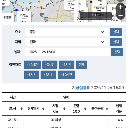
32.6
-
m/s
℃
-
-
-
mm
2.3
℃
mm
+
m/s
기흥구갈
-
-
m/s
mm
용인
-
수원
mm
−
30.2
℃
대부도
20 km
28.3
℃
영흥도
4.4
29.3
m/s
℃
2.3
m/s
-
mm
6.1
25.0
m/s
-
℃
mm
29.7
℃
-
오산
4.5
mm
m/s
6.0
m/s
7.0
mm
요소
-
mm
향남
27.2
℃
2.6
m/s
27.4
-
지역
℃
운평
mm
송탄
2.5
℃
m/s
-
s
mm
23.1
보
℃
날짜
26.2
℃
5.5
m/s
산
1.0
m/s
25.0
22.
mm
-
mm
0.4
℃
이전자료
-12시간
-3시간
-1시간
현재
1.0
/s
+1시간
+3시간
+12시간
기상실황표
2025.11.26.15:00
시간
날씨
시정
운량
현재
일.시
현재일기
중하운량
km
1/10
기온
도시별 기상실황표로 지점, 날씨, 기온, 강수, 바람, 기압등을 안내한 표입
26.15H
20 이상
14.4