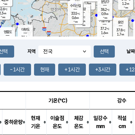
-
mm
무의도
mm
분당구
1.8
-
1.2
m/s
m/s
mm
수리산길
-
-
mm
mm
2.6
의왕
38.2
℃
℃
2.3
33.5
m/s
0.9
m/s
℃
-
-
-
mm
0.6
℃
mm
m/s
기흥구갈
-
-
m/s
mm
용인
-
mm
37.2
℃
대부도
37.8
℃
영흥도
1.6
m/s
1.7
m/s
-
mm
32.4
-
℃
mm
33.7
℃
오산
2.1
m/s
3.4
m/s
-
mm
-
mm
향남
36.1
℃
지역
날짜
2.0
m/s
36.0
-
℃
운평
mm
송탄
2.0
℃
m/s
-
s
mm
34.1
보
℃
37.8
-1시간
현재
+1시간
+3시간
+1
℃
3.0
m/s
산
1.2
m/s
-
34.
mm
-
mm
1.0
℃
-
m
/s
기온(℃)
강수
현재
이슬점
체감
일강수
적설
중하운량
기온
온도
온도
mm
cm