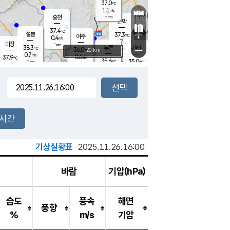
37.0
℃
강림
1.1
m/s
-
흥천
mm
34.5
℃
문막
1.2
m/s
37.4
-
℃
mm
+
설봉
37.3
℃
여주
0.4
m/s
1.7
m/s
-
마장
mm
신림
38.3
부론
-
귀래
−
℃
mm
36.0
20 km
℃
0.7
m/s
0.6
37.9
m/s
℃
34.9
℃
-
35.6
35.0
mm
℃
-
℃
mm
1.4
m/s
2.0
m/s
0.0
1.3
m/s
m/s
-
mm
-
백운
mm
-
-
mm
mm
백암
장호원
35.8
℃
0.5
m/s
35.6
℃
36.1
엄정
℃
-
mm
0.5
m/s
1.2
m/s
노은
-
mm
-
35.3
mm
℃
개
2시간
2.0
m/s
35.1
℃
-
mm
3
1.3
℃
m/s
-
m/s
mm
m
기상실황표
2025.11.26.16:00
바람
기압(hPa)
습도
풍속
해면
풍향
%
m/s
기압