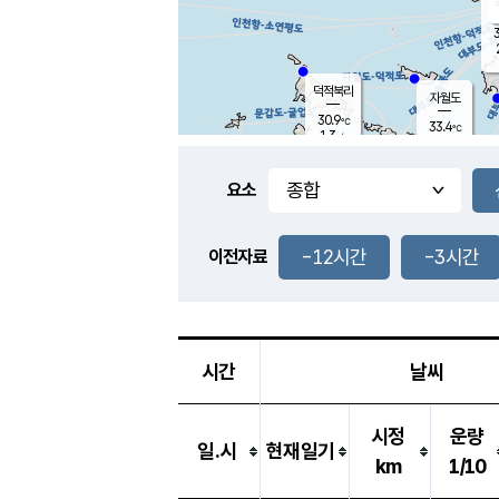
3
덕적북리
자월도
30.9
℃
33.4
℃
1.3
m/s
1.8
m/s
-
mm
-
mm
요소
풍도
29.8
덕적지도
3.6
m/
-
-12시간
-3시간
mm
이전자료
28.8
℃
대
4.4
m/s
-
mm
29.9
1.8
m
-
mm
시간
날씨
시정
운량
일.시
현재일기
km
1/10