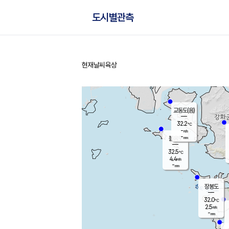
도시별관측
현재날씨
육상
홈
교동도(음)
32.2
℃
-
m/s
-
mm
볼음도
대연평
32.5
℃
4.4
m/s
33.0
℃
-
mm
2.2
m/s
-
mm
장봉도
32.0
℃
2.5
m/s
-
mm