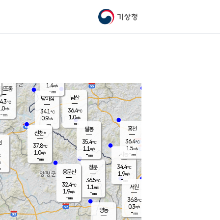
기상청
신남
33.2
℃
0.2
m/s
가평북면
-
mm
35.8
℃
1.4
m/s
평조종
-
mm
화촌
남산
남이섬
4.3
℃
.0
m/s
35.1
36.4
℃
34.1
℃
℃
-
mm
-
1.0
m/s
0.9
m/s
m/s
-
-
mm
-
mm
mm
홍천
팔봉
신천*
36.4
35.4
현
℃
℃
37.8
℃
1.5
1.1
m/s
m/s
1.0
m/s
-
시동
-
mm
mm
℃
-
mm
s
34.4
청운
℃
m
용문산
1.9
m/s
-
36.5
mm
℃
32.4
℃
1.1
서원
횡성
m/s
1.9
m/s
-
안흥
mm
-
mm
36.8
36.6
℃
℃
33.0
0.3
0.9
℃
m/s
m/s
양동
-
-
1.9
m/s
mm
mm
-
mm