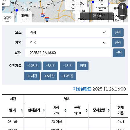
-
-
m/s
℃
-
23.0
-
mm
-
℃
mm
+
m/s
기흥구갈
0.2
-
m/s
mm
용인
-
수원
mm
−
23.8
℃
대부도
20 km
23.9
℃
영흥도
0.6
24.9
m/s
℃
1.0
m/s
-
mm
2.7
24.0
m/s
-
℃
mm
26.1
℃
-
오산
2.2
mm
m/s
6.5
m/s
-
mm
요소
-
mm
향남
23.8
℃
1.7
m/s
24.9
-
지역
℃
운평
mm
송탄
-
℃
m/s
-
s
mm
24.0
보
℃
날짜
24.3
℃
1.0
m/s
산
0.0
m/s
-
19.
mm
-
mm
0.1
℃
이전자료
-12시간
-3시간
-1시간
현재
-
m
/s
+1시간
+3시간
+12시간
기상실황표
2025.11.26.16:00
시간
날씨
시정
운량
현재
일.시
현재일기
중하운량
km
1/10
기온
도시별 기상실황표로 지점, 날씨, 기온, 강수, 바람, 기압등을 안내한 표입
26.16H
20 이상
14.1