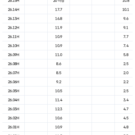
26.15H
20 이상
10.8
26.14H
17.7
10.1
26.13H
16.8
9.6
26.12H
11.9
9.1
26.11H
10.9
7.7
26.10H
10.9
7.4
26.09H
11.0
5.8
26.08H
8.6
2.5
26.07H
8.5
2.0
26.06H
9.2
2.2
26.05H
10.5
2.5
26.04H
11.4
3.4
26.03H
12.3
4.7
26.02H
10.6
4.5
26.01H
10.9
4.8