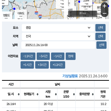
-
2.5
m/s
℃
-
-
-
mm
-
℃
mm
+
m/s
기흥구갈
-
-
m/s
mm
용인
-
수원
mm
−
34.7
℃
대부도
20 km
36.0
℃
영흥도
2.5
34.8
m/s
℃
2.2
m/s
-
mm
3.4
35.0
m/s
-
℃
mm
33.6
℃
-
오산
3.4
mm
m/s
1.1
m/s
-
mm
요소
-
mm
향남
34.9
℃
3.0
m/s
35.2
-
지역
℃
운평
mm
송탄
-
℃
m/s
-
s
mm
34.1
보
℃
날짜
34.9
℃
3.2
m/s
산
2.4
m/s
-
33.
mm
-
mm
1.7
℃
이전자료
-12시간
-3시간
-1시간
현재
-
m
/s
+1시간
+3시간
+12시간
기상실황표
2025.11.26.16:00
시간
날씨
시정
운량
현재
일.시
현재일기
중하운량
km
1/10
기온
도시별 기상실황표로 지점, 날씨, 기온, 강수, 바람, 기압등을 안내한 표입
26.16H
20 이상
10.2