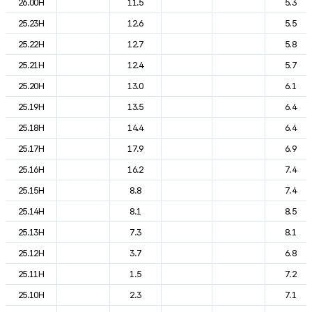
26.00H
11.5
5.3
25.23H
12.6
5.5
25.22H
12.7
5.8
25.21H
12.4
5.7
25.20H
13.0
6.1
25.19H
13.5
6.4
25.18H
14.4
6.4
25.17H
17.9
6.9
25.16H
16.2
7.4
25.15H
8.8
7.4
25.14H
8.1
8.5
25.13H
7.3
8.1
25.12H
3.7
6.8
25.11H
1.5
7.2
25.10H
2.3
7.1