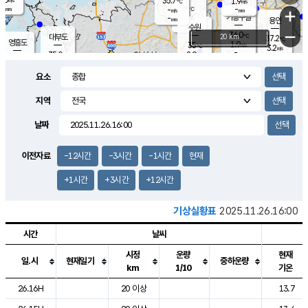
35.7
1.9
m/s
℃
-
-
-
mm
-
℃
mm
+
m/s
기흥구갈
-
-
m/s
mm
용인
-
수원
mm
−
36.0
℃
대부도
20 km
37.2
℃
영흥도
1.9
35
m/s
℃
3.2
m/s
-
mm
2.9
35.0
m/s
-
℃
mm
34.7
℃
-
오산
2.5
mm
m/s
2.4
m/s
-
mm
요소
-
mm
향남
35.9
℃
2.5
m/s
36.8
-
지역
℃
운평
mm
송탄
2.0
℃
m/s
-
s
mm
36.0
보
℃
날짜
37.4
℃
2.0
m/s
산
2.3
m/s
-
35.
mm
-
mm
2.1
℃
이전자료
-12시간
-3시간
-1시간
현재
-
m
/s
+1시간
+3시간
+12시간
기상실황표
2025.11.26.16:00
시간
날씨
시정
운량
현재
일.시
현재일기
중하운량
km
1/10
기온
도시별 기상실황표로 지점, 날씨, 기온, 강수, 바람, 기압등을 안내한 표입
26.16H
20 이상
13.7