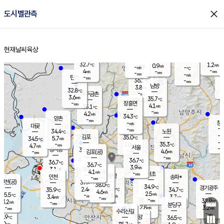
close
도시별관측
장남
판문점
31.9
℃
5.7
m/s
화현
32.2
동두천
℃
남면
-
현재날씨
육상
mm
파주
5.6
홈
m/s
포천
34.9
-
34.8
℃
mm
℃
32.8
℃
32.7
1.2
0.9
m/s
℃
m/s
-
양주
-
m/s
가
℃
-
4
-
mm
m/s
mm
-
mm
-
m/s
-
탄현
mm
36.1
-
3
℃
mm
남방
3.8
m/s
5
32.8
℃
-
파주금촌
mm
3.6
m/s
35.7
℃
-
장흥면
mm
4.1
m/s
35.1
℃
-
mm
4.2
m/s
34.3
℃
양촌
-
mm
창
-
m/s
은평
대곶
-
mm
34.4
노원
℃
-
김포
35.0
5.7
℃
34.5
m/s
℃
-
m/
-
2.6
35.3
m/s
mm
4.7
℃
m/s
서울
-
경서동
35.6
m
-
4.6
℃
mm
-
김포(공)
m/s
mm
-
-
m/s
mm
36.7
℃
36.7
-
℃
mm
36.7
℃
3.9
m/s
3.1
부천
m/s
4.1
구로
m/s
-
서초
mm
-
광명
mm
인천
송파*
-
mm
인천(공)
37.4
℃
38.0
℃
34.9
과천
경기광주
℃
36.6
2.4
35.9
34.7
m/s
℃
℃
℃
4.6
m/s
2.5
m/s
35.5
-
2.3
℃
mm
3.4
m/s
3.7
m/s
-
m/s
mm
-
35.7
32.9
mm
3.2
-
℃
℃
m/s
-
-
mm
무의도
mm
mm
분당구
2.8
-
3.2
m/s
m/s
mm
수리산길
-
-
mm
mm
5.9
의왕
36.5
℃
℃
1.0
m/s