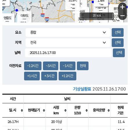
31.8
1.4
m/s
℃
-
-
-
mm
-
℃
mm
+
m/s
기흥구갈
-
-
m/s
mm
용인
-
수원
mm
−
32.1
℃
대부도
20 km
32.2
℃
영흥도
0.7
33.2
m/s
℃
0.7
m/s
-
mm
2.1
28.2
m/s
-
℃
mm
29.2
℃
-
오산
2.4
mm
m/s
3.1
m/s
-
mm
요소
-
mm
향남
29.2
℃
0.5
m/s
32.9
-
지역
℃
운평
mm
송탄
0.7
℃
m/s
-
s
mm
28.4
보
℃
날짜
33.8
℃
2.4
m/s
산
0.9
m/s
-
27.
mm
-
mm
0.6
℃
이전자료
-12시간
-3시간
-1시간
현재
-
m
/s
+1시간
+3시간
+12시간
기상실황표
2025.11.26.17:00
시간
날씨
시정
운량
현재
일.시
현재일기
중하운량
km
1/10
기온
도시별 기상실황표로 지점, 날씨, 기온, 강수, 바람, 기압등을 안내한 표입
26.17H
20 이상
11.4