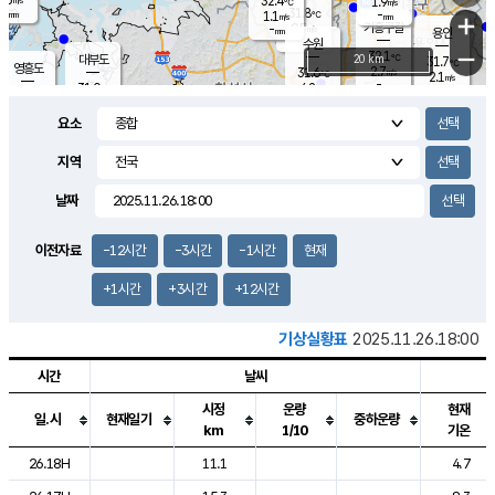
32.4
1.9
m/s
℃
-
31.8
-
mm
1.1
℃
mm
+
m/s
기흥구갈
0.5
-
m/s
mm
용인
-
수원
mm
−
32.1
℃
대부도
20 km
31.7
℃
영흥도
2.7
31.6
m/s
℃
2.1
m/s
-
mm
4.2
31.0
m/s
-
℃
mm
29.7
℃
-
오산
3.7
mm
m/s
2.0
m/s
-
mm
요소
-
mm
향남
30.8
℃
1.7
m/s
31.2
-
지역
℃
운평
mm
송탄
-
℃
m/s
-
s
mm
30.1
보
℃
날짜
31.2
℃
2.7
m/s
산
3.3
m/s
-
29.
mm
-
mm
0.8
℃
이전자료
-12시간
-3시간
-1시간
현재
-
m
/s
+1시간
+3시간
+12시간
기상실황표
2025.11.26.18:00
시간
날씨
시정
운량
현재
일.시
현재일기
중하운량
km
1/10
기온
도시별 기상실황표로 지점, 날씨, 기온, 강수, 바람, 기압등을 안내한 표입
26.18H
11.1
4.7