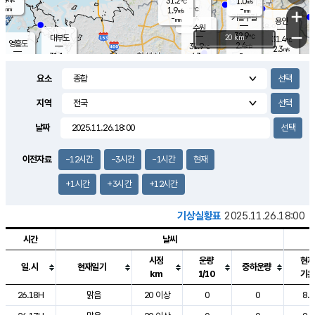
31.2
1.0
m/s
℃
-
-
-
mm
1.9
℃
mm
+
m/s
기흥구갈
-
-
m/s
mm
용인
-
수원
mm
−
32.9
℃
대부도
20 km
31.4
℃
영흥도
2.4
31.9
m/s
℃
2.3
m/s
-
mm
4.3
31.1
m/s
-
℃
mm
31.2
℃
-
오산
4.2
mm
m/s
5.6
m/s
-
mm
요소
-
mm
향남
31.0
℃
3.0
m/s
-
-
지역
℃
운평
mm
송탄
-
℃
m/s
-
s
mm
31.0
보
℃
날짜
32.1
℃
4.3
m/s
산
1.6
m/s
-
30.
mm
-
mm
1.3
℃
이전자료
-12시간
-3시간
-1시간
현재
-
m
/s
+1시간
+3시간
+12시간
기상실황표
2025.11.26.18:00
시간
날씨
시정
운량
현재
일.시
현재일기
중하운량
km
1/10
기온
도시별 기상실황표로 지점, 날씨, 기온, 강수, 바람, 기압등을 안내한 표입
26.18H
맑음
20 이상
0
0
8.3