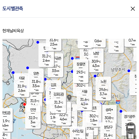
close
도시별관측
장남
판문점
29.9
℃
3.2
m/s
화현
30.5
동두천
℃
남면
-
현재날씨
육상
mm
파주
2.6
홈
m/s
포천
30.3
-
30.4
℃
mm
℃
30.2
℃
31.6
0.7
0.6
m/s
℃
m/s
-
양주
-
m/s
가
℃
-
2.5
-
mm
m/s
mm
-
mm
-
m/s
-
탄현
mm
31.2
-
2
℃
mm
남방
3.0
m/s
1
31.2
℃
-
파주금촌
mm
2.4
m/s
30.9
℃
-
장흥면
mm
4.3
m/s
30.7
℃
-
mm
3.5
m/s
29.3
℃
양촌
-
mm
창
-
m/s
은평
대곶
-
mm
31.8
노원
℃
-
김포
30.2
3.5
℃
31.9
m/s
℃
-
m/
-
1.5
29.6
m/s
mm
2.6
℃
m/s
서울
-
경서동
31.5
m
-
3.7
℃
mm
-
김포(공)
m/s
mm
1.3
-
m/s
mm
31.4
℃
31.5
-
℃
mm
31.3
℃
4.1
m/s
2.6
부천
m/s
5.6
구로
m/s
-
서초
mm
-
광명
mm
인천
송파*
-
mm
인천(공)
31.5
℃
32.2
℃
30.2
과천
경기광주
℃
31.6
1.9
32.3
30.8
m/s
℃
℃
℃
4.6
m/s
1.8
m/s
31.9
-
2.9
℃
mm
3
m/s
2.7
m/s
-
m/s
mm
-
30.5
29.4
mm
4.6
-
℃
℃
m/s
-
-
mm
무의도
mm
mm
분당구
2.3
-
3.2
m/s
m/s
mm
수리산길
-
-
mm
mm
0.8
의왕
31.4
℃
℃
2.9
m/s