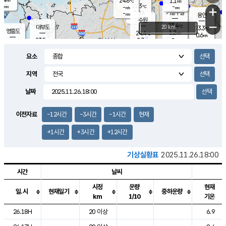
24.8
1.1
m/s
℃
-
22.3
-
mm
-
℃
mm
+
m/s
기흥구갈
0.0
-
m/s
mm
용인
-
수원
mm
−
23.4
℃
대부도
20 km
23.3
℃
영흥도
1.2
24.4
m/s
℃
0.6
m/s
-
mm
2.7
23.5
m/s
-
℃
mm
25.6
℃
-
오산
2.3
mm
m/s
5.2
m/s
-
mm
요소
-
mm
향남
23.4
℃
1.6
m/s
24.4
-
지역
℃
운평
mm
송탄
1.0
℃
m/s
-
s
mm
23.2
보
℃
날짜
23.7
℃
2.0
m/s
산
0.2
m/s
-
20.
mm
-
mm
0.4
℃
이전자료
-12시간
-3시간
-1시간
현재
-
m
/s
+1시간
+3시간
+12시간
기상실황표
2025.11.26.18:00
시간
날씨
시정
운량
현재
일.시
현재일기
중하운량
km
1/10
기온
도시별 기상실황표로 지점, 날씨, 기온, 강수, 바람, 기압등을 안내한 표입
26.18H
20 이상
6.9