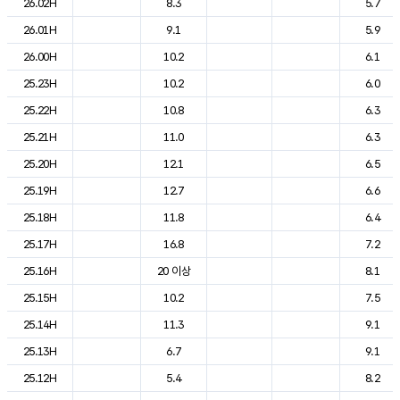
26.02H
8.3
5.7
26.01H
9.1
5.9
26.00H
10.2
6.1
25.23H
10.2
6.0
25.22H
10.8
6.3
25.21H
11.0
6.3
25.20H
12.1
6.5
25.19H
12.7
6.6
25.18H
11.8
6.4
25.17H
16.8
7.2
25.16H
20 이상
8.1
25.15H
10.2
7.5
25.14H
11.3
9.1
25.13H
6.7
9.1
25.12H
5.4
8.2