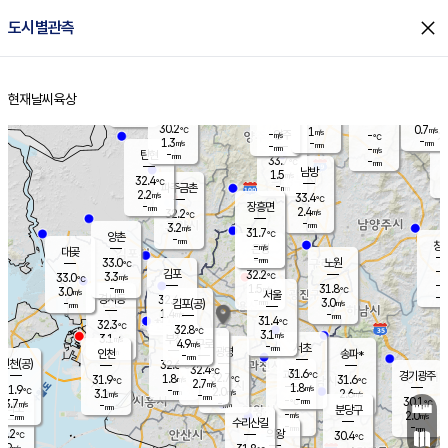
close
도시별관측
장남
판문점
30.8
℃
2.4
m/s
화현
31.8
동두천
℃
남면
-
현재날씨
육상
mm
파주
2.4
홈
m/s
포천
31.8
-
31
℃
mm
℃
32.0
℃
30.2
0.7
1
m/s
℃
m/s
-
양주
-
m/s
가
℃
-
1.3
-
mm
m/s
mm
-
mm
-
m/s
-
탄현
mm
33.7
-
3
℃
mm
남방
1.5
m/s
1
32.4
℃
-
파주금촌
mm
2.2
m/s
33.4
℃
-
장흥면
mm
2.4
m/s
32.2
℃
-
mm
3.2
m/s
31.7
℃
양촌
-
mm
창
-
m/s
은평
대곶
-
mm
33.0
노원
℃
-
김포
32.2
3.3
℃
33.0
m/s
℃
-
m/
-
1.5
31.8
m/s
mm
3.0
℃
m/s
서울
-
경서동
32.4
m
-
3.0
℃
mm
-
김포(공)
m/s
mm
1.4
-
m/s
mm
31.4
℃
32.3
-
℃
mm
32.8
℃
3.1
m/s
3.1
부천
m/s
4.9
구로
m/s
-
서초
mm
-
광명
mm
인천
송파*
-
mm
인천(공)
32.6
℃
32.4
℃
31.6
과천
경기광주
℃
32.7
1.8
31.9
31.6
m/s
℃
℃
℃
2.7
m/s
1.8
m/s
31.9
-
2.0
℃
mm
3.1
m/s
2.6
m/s
-
m/s
mm
-
-
30.1
mm
3.7
-
℃
℃
m/s
-
-
mm
무의도
mm
mm
분당구
-
-
2.0
m/s
m/s
mm
수리산길
-
-
mm
mm
0.2
의왕
30.4
℃
℃
2.9
m/s