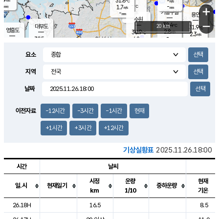
31.8
-
m/s
℃
-
-
-
mm
1.7
℃
mm
+
m/s
기흥구갈
-
-
m/s
mm
용인
-
수원
mm
−
32.4
℃
대부도
20 km
31.9
℃
영흥도
2.8
30.9
m/s
℃
2.3
m/s
-
mm
4.2
30.5
m/s
-
℃
mm
30.2
℃
-
오산
3.7
mm
m/s
2.9
m/s
-
mm
요소
-
mm
향남
30.5
℃
1.8
m/s
31.2
-
지역
℃
운평
mm
송탄
-
℃
m/s
-
s
mm
30.2
보
℃
날짜
31.2
℃
2.9
m/s
산
2.4
m/s
-
29.
mm
-
mm
1.2
℃
이전자료
-12시간
-3시간
-1시간
현재
-
m
/s
+1시간
+3시간
+12시간
기상실황표
2025.11.26.18:00
시간
날씨
시정
운량
현재
일.시
현재일기
중하운량
km
1/10
기온
도시별 기상실황표로 지점, 날씨, 기온, 강수, 바람, 기압등을 안내한 표입
26.18H
16.5
8.5