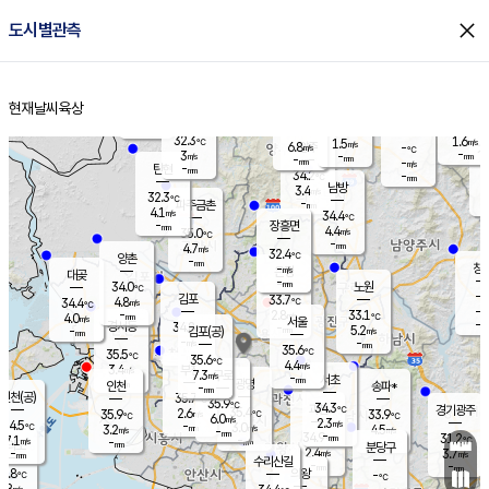
close
도시별관측
장남
판문점
31.7
℃
3.6
m/s
화현
31.8
동두천
℃
남면
-
현재날씨
육상
mm
파주
4.3
홈
m/s
포천
32.8
-
32.9
℃
mm
℃
31.7
℃
32.3
1.6
1.5
m/s
℃
m/s
6.8
양주
-
m/s
가
℃
-
3
-
mm
m/s
mm
-
mm
-
m/s
-
탄현
mm
34.2
-
3
℃
mm
남방
3.4
m/s
3
32.3
℃
-
파주금촌
mm
4.1
m/s
34.4
℃
-
장흥면
mm
4.4
m/s
35.0
℃
-
mm
4.7
m/s
32.4
℃
양촌
-
mm
창
-
m/s
은평
대곶
-
mm
34.0
노원
℃
-
김포
33.7
4.8
℃
34.4
m/s
℃
-
m/
-
2.8
33.1
m/s
mm
4.0
℃
m/s
서울
-
경서동
34.8
m
-
5.2
℃
mm
-
김포(공)
m/s
mm
-
-
m/s
mm
35.6
℃
35.5
-
℃
mm
35.6
℃
4.4
m/s
3.4
부천
m/s
7.3
구로
m/s
-
서초
mm
-
광명
mm
인천
송파*
-
mm
인천(공)
35.7
℃
35.9
℃
34.3
과천
경기광주
℃
35.4
2.6
35.9
33.9
m/s
℃
℃
℃
6.0
m/s
2.3
m/s
34.5
-
3.0
℃
mm
3.2
m/s
4.5
m/s
-
m/s
mm
-
34.9
31.2
mm
7.1
-
℃
℃
m/s
-
-
mm
무의도
mm
mm
분당구
2.4
-
3.7
m/s
m/s
mm
수리산길
-
-
mm
mm
3.8
의왕
-
℃
℃
3.8
m/s