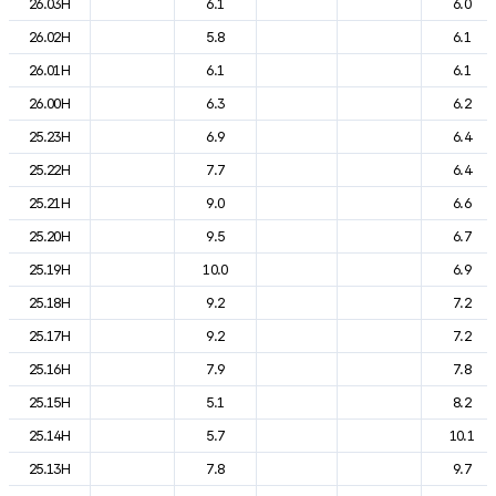
26.03H
6.1
6.0
26.02H
5.8
6.1
26.01H
6.1
6.1
26.00H
6.3
6.2
25.23H
6.9
6.4
25.22H
7.7
6.4
25.21H
9.0
6.6
25.20H
9.5
6.7
25.19H
10.0
6.9
25.18H
9.2
7.2
25.17H
9.2
7.2
25.16H
7.9
7.8
25.15H
5.1
8.2
25.14H
5.7
10.1
25.13H
7.8
9.7