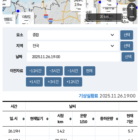
34.4
-
m/s
℃
-
-
-
mm
2.9
℃
mm
+
m/s
기흥구갈
-
-
m/s
mm
용인
-
수원
mm
−
30.4
℃
대부도
20 km
30.2
℃
영흥도
7.3
34.7
m/s
℃
4.5
m/s
-
mm
4.5
35.4
m/s
-
℃
mm
35.6
℃
-
오산
2.0
mm
m/s
2.8
m/s
-
mm
요소
-
mm
향남
29.2
℃
4.8
m/s
29.0
-
지역
℃
운평
mm
송탄
3.3
℃
m/s
-
s
mm
30.6
보
℃
날짜
27.8
℃
6.1
m/s
산
5.6
m/s
-
23.
mm
-
mm
1.0
℃
이전자료
-12시간
-3시간
-1시간
현재
1.0
/s
+1시간
+3시간
+12시간
기상실황표
2025.11.26.19:00
시간
날씨
시정
운량
현재
일.시
현재일기
중하운량
km
1/10
기온
도시별 기상실황표로 지점, 날씨, 기온, 강수, 바람, 기압등을 안내한 표입
26.19H
14.2
5.7