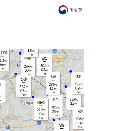
기상청
신남
28.9
℃
0.2
m/s
가평북면
-
mm
28.6
℃
1.5
m/s
평조종
-
mm
화촌
남산
남이섬
1.3
℃
.6
m/s
28.2
30.4
℃
28.6
℃
℃
-
mm
0.1
0.3
m/s
0.3
m/s
m/s
-
-
mm
-
mm
mm
홍천
팔봉
신천*
32.2
29.5
현
℃
℃
32.2
℃
0.9
1.1
m/s
m/s
0.3
m/s
-
시동
-
mm
mm
℃
-
mm
s
28.9
청운
℃
m
용문산
2.3
m/s
-
30.5
mm
℃
27.2
℃
0.5
서원
횡성
m/s
0.9
m/s
-
안흥
mm
-
mm
30.5
30.9
℃
℃
27.5
0.0
0.7
℃
m/s
m/s
양동
-
-
0.2
m/s
mm
mm
-
mm