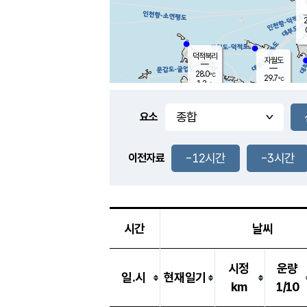
2
덕적북리
자월도
28.0
℃
29.7
℃
1.2
m/s
0.7
m/s
-
mm
-
mm
요소
풍도
28.2
덕적지도
2.2
m/
-
-12시간
-3시간
mm
이전자료
27.4
℃
대
4.0
m/s
-
mm
27.2
0.3
m
-
mm
시간
날씨
시정
운량
일.시
현재일기
km
1/10