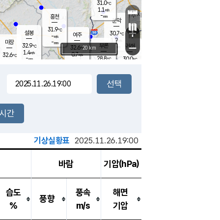
31.0
℃
강림
1.1
m/s
-
흥천
mm
29.3
℃
문막
0.9
m/s
31.9
-
℃
mm
+
설봉
30.7
℃
여주
-
m/s
1.9
m/s
-
마장
mm
신림
32.9
부론
-
귀래
−
℃
mm
32.6
20 km
℃
1.4
m/s
0.7
32.6
m/s
℃
27.9
℃
-
28.8
30.0
mm
℃
-
℃
mm
1.0
m/s
0.2
m/s
0.1
0.7
m/s
m/s
-
mm
-
백운
mm
-
-
mm
mm
백암
장호원
29.5
℃
0.4
m/s
29.0
℃
33.8
엄정
℃
-
mm
0.2
m/s
0.9
m/s
노은
-
mm
-
31.6
mm
℃
개
2시간
0.0
m/s
29.0
℃
-
mm
1
1.6
℃
m/s
-
m/s
mm
m
기상실황표
2025.11.26.19:00
바람
기압(hPa)
습도
풍속
해면
풍향
%
m/s
기압