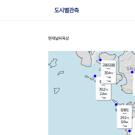
도시별관측
현재날씨
육상
홈
교동도(음)
30.4
℃
-
m/s
-
mm
볼음도
대연평
30.2
℃
2.6
m/s
29.9
℃
-
mm
2.5
m/s
-
mm
장봉도
29.2
℃
0.9
m/s
-
mm