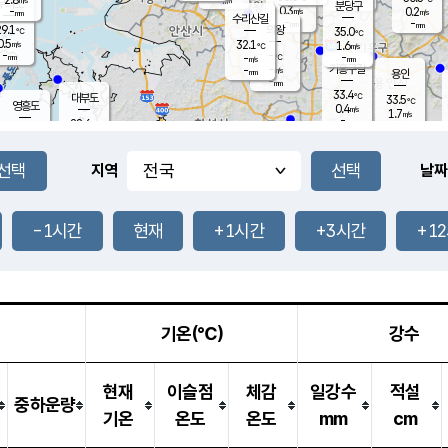
-
mm
무의도
mm
분당구
0.3
-
0.2
m/s
m/s
mm
수리산길
-
-
mm
mm
9.1
의왕
35.0
℃
℃
0.5
32.1
m/s
1.6
m/s
℃
-
-
-
mm
-
℃
mm
m/s
기흥구갈
-
-
m/s
mm
용인
-
mm
33.4
℃
대부도
33.5
℃
영흥도
0.4
m/s
1.7
m/s
-
mm
28.6
-
℃
mm
29.5
℃
오산
2.0
m/s
3.6
m/s
-
mm
-
mm
향남
30.5
℃
지역
날짜
0.6
m/s
33.5
-
℃
운평
mm
송탄
0.8
℃
m/s
-
s
mm
29.0
보
℃
34.1
-1시간
현재
+1시간
+3시간
+1
℃
2.7
m/s
산
1.0
m/s
-
29.
mm
-
mm
0.8
℃
-
m
/s
기온(℃)
강수
현재
이슬점
체감
일강수
적설
중하운량
기온
온도
온도
mm
cm