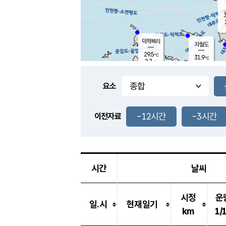
3
덕적북리
자월도
29.5
℃
31.9
℃
2.7
m/s
0.4
m/s
-
mm
-
mm
요소
풍도
28.0
덕적지도
1.7
m/
-
-12시간
-3시간
mm
이전자료
28.5
℃
대
4.0
m/s
-
mm
30.7
0.0
m
-
mm
시간
날씨
시정
운
일.시
현재일기
km
1/