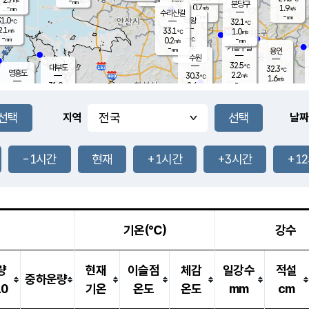
-
-
mm
무의도
mm
mm
분당구
0.7
-
1.9
m/s
m/s
mm
수리산길
-
-
mm
mm
1.0
의왕
32.1
℃
℃
2.1
33.1
m/s
1.0
m/s
℃
-
-
-
mm
0.2
℃
mm
m/s
기흥구갈
-
-
m/s
mm
용인
-
수원
mm
32.5
℃
대부도
32.3
℃
영흥도
2.2
30.3
m/s
℃
1.6
m/s
-
mm
2.6
31.9
m/s
-
℃
mm
31.0
℃
-
오산
2.6
mm
m/s
1.8
m/s
-
mm
-
mm
향남
31.7
℃
지역
날짜
1.0
m/s
32.0
-
℃
운평
mm
송탄
0.7
℃
m/s
-
s
mm
30.7
보
℃
31.3
-1시간
현재
+1시간
+3시간
+1
℃
2.6
m/s
산
2.6
m/s
-
28.
mm
-
mm
1.3
℃
-
m
/s
기온(℃)
강수
량
현재
이슬점
체감
일강수
적설
중하운량
10
기온
온도
온도
mm
cm