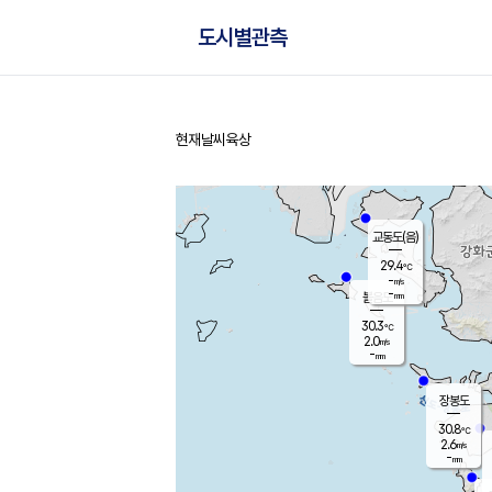
도시별관측
현재날씨
육상
홈
교동도(음)
29.4
℃
-
m/s
-
mm
볼음도
대연평
30.3
℃
2.0
m/s
31.8
℃
-
mm
0.8
m/s
-
mm
장봉도
30.8
℃
2.6
m/s
-
mm