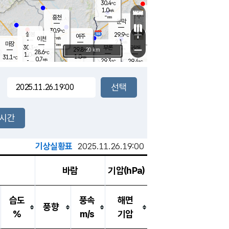
30.4
℃
강림
1.0
m/s
원주
-
흥천
mm
28.6
℃
문막
0.9
m/s
28.4
℃
30.9
-
℃
mm
+
1.2
설봉
m/s
29.9
℃
여주
-
m/s
이천
-
mm
2.1
m/s
-
마장
mm
신림
30.3
부론
-
귀래
−
℃
mm
29.8
20 km
℃
28.6
℃
1.0
m/s
1.0
31.1
m/s
℃
29.1
0.7
m/s
℃
-
29.3
29.4
mm
℃
-
℃
mm
1.4
m/s
-
2.2
mm
m/s
0.7
0.1
m/s
m/s
-
mm
-
백운
mm
-
-
mm
mm
백암
장호원
28.7
℃
0.5
m/s
30.2
℃
31.2
엄정
℃
-
mm
1.4
m/s
0.7
m/s
노은
-
mm
-
30.5
mm
℃
개
2시간
0.3
m/s
29.8
℃
-
mm
8
1.2
℃
m/s
-
m/s
mm
m
기상실황표
2025.11.26.19:00
바람
기압(hPa)
습도
풍속
해면
풍향
%
m/s
기압