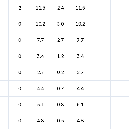
2
2
11.5
2.4
11.5
0
0
10.2
3.0
10.2
0
0
7.7
2.7
7.7
0
0
3.4
1.2
3.4
0
0
2.7
0.2
2.7
0
0
4.4
0.7
4.4
0
0
5.1
0.8
5.1
0
0
4.8
0.5
4.8