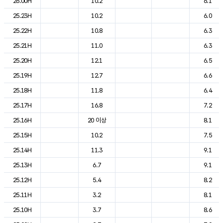
26.00H
10.2
6.1
25.23H
10.2
6.0
25.22H
10.8
6.3
25.21H
11.0
6.3
25.20H
12.1
6.5
25.19H
12.7
6.6
25.18H
11.8
6.4
25.17H
16.8
7.2
25.16H
20 이상
8.1
25.15H
10.2
7.5
25.14H
11.3
9.1
25.13H
6.7
9.1
25.12H
5.4
8.2
25.11H
3.2
8.1
25.10H
3.7
8.6