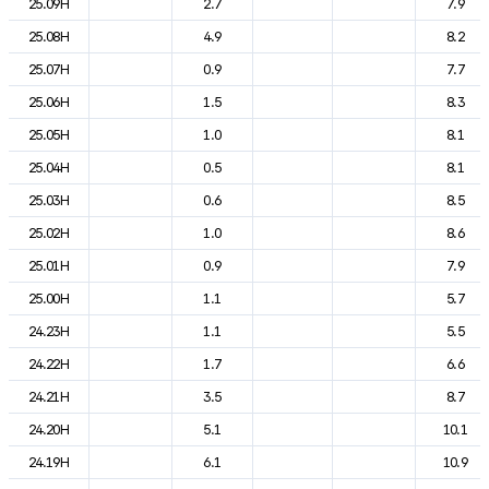
25.09H
2.7
7.9
25.08H
4.9
8.2
25.07H
0.9
7.7
25.06H
1.5
8.3
25.05H
1.0
8.1
25.04H
0.5
8.1
25.03H
0.6
8.5
25.02H
1.0
8.6
25.01H
0.9
7.9
25.00H
1.1
5.7
24.23H
1.1
5.5
24.22H
1.7
6.6
24.21H
3.5
8.7
24.20H
5.1
10.1
24.19H
6.1
10.9