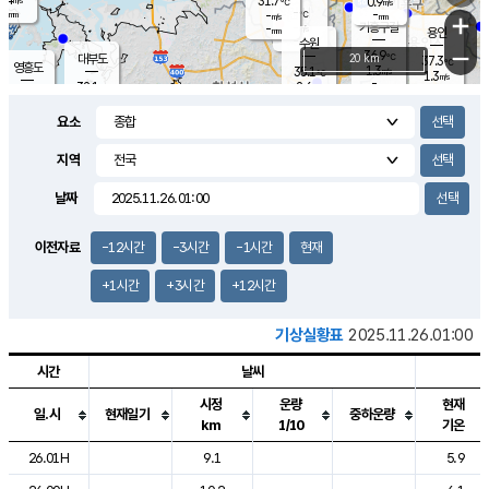
31.7
0.9
m/s
℃
-
-
-
mm
-
℃
mm
+
m/s
기흥구갈
-
-
m/s
mm
용인
-
수원
mm
−
36.9
℃
대부도
20 km
37.3
℃
영흥도
1.3
35.1
m/s
℃
1.3
m/s
-
mm
2.6
32.1
m/s
-
℃
mm
33.4
℃
-
오산
1.6
mm
m/s
2.9
m/s
-
mm
요소
-
mm
향남
34.7
℃
2.0
m/s
35.9
-
지역
℃
운평
mm
송탄
2.3
℃
m/s
-
s
mm
33.5
보
℃
날짜
37.1
℃
2.6
m/s
산
1.0
m/s
-
32.
mm
-
mm
0.3
℃
이전자료
-12시간
-3시간
-1시간
현재
-
m
/s
+1시간
+3시간
+12시간
기상실황표
2025.11.26.01:00
시간
날씨
시정
운량
현재
일.시
현재일기
중하운량
km
1/10
기온
도시별 기상실황표로 지점, 날씨, 기온, 강수, 바람, 기압등을 안내한 표입
26.01H
9.1
5.9