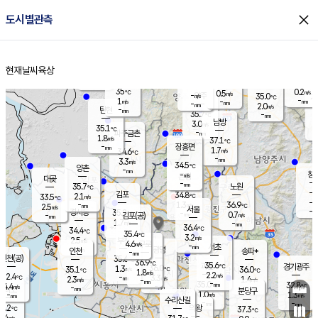
close
도시별관측
장남
판문점
34.7
℃
1.4
m/s
화현
34.9
동두천
℃
남면
-
현재날씨
육상
mm
파주
0.4
홈
m/s
포천
34.2
-
33.9
℃
mm
℃
35.1
℃
35
0.2
0.5
m/s
℃
m/s
-
양주
35.0
m/s
가
℃
-
1
-
mm
m/s
mm
-
mm
2.0
m/s
-
탄현
mm
35.7
-
3
℃
mm
남방
3.0
m/s
1
35.1
℃
-
파주금촌
mm
1.8
m/s
37.1
℃
-
장흥면
mm
1.7
m/s
34.6
℃
-
mm
3.3
m/s
34.5
℃
양촌
-
mm
창
-
m/s
은평
대곶
-
mm
35.7
노원
℃
-
김포
34.8
2.1
℃
33.5
m/s
℃
-
m/
-
1.3
36.9
m/s
mm
2.5
℃
m/s
서울
-
경서동
35.2
m
-
0.7
℃
mm
-
김포(공)
m/s
mm
1.7
-
m/s
mm
36.4
℃
34.4
-
℃
mm
35.4
℃
3.2
m/s
2.5
부천
m/s
4.6
구로
m/s
-
서초
mm
-
광명
mm
인천
송파*
-
mm
인천(공)
35.6
℃
36.9
℃
35.6
과천
경기광주
℃
36.0
1.3
35.1
36.0
m/s
℃
℃
℃
1.8
m/s
2.2
m/s
32.4
-
3.3
℃
mm
2.3
m/s
1.4
m/s
-
m/s
mm
-
35.0
32.8
mm
4.4
-
℃
℃
m/s
-
-
mm
무의도
mm
mm
분당구
1.0
-
1.3
m/s
m/s
mm
수리산길
-
-
mm
mm
1.2
의왕
37.3
℃
℃
3.4
m/s