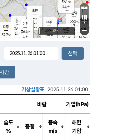
36.1
℃
강림
1.1
m/s
원주
-
흥천
mm
35.1
℃
문막
1.8
m/s
36.3
℃
-
-
℃
mm
+
1.7
설봉
m/s
36.2
℃
여주
-
m/s
이천
-
mm
1.9
m/s
-
마장
mm
신림
36.3
부론
-
귀래
−
℃
mm
36.9
20 km
℃
36.4
℃
1.5
m/s
0.6
37.7
m/s
℃
35.5
1
m/s
℃
-
35.1
34.6
mm
℃
-
℃
mm
1.8
m/s
-
1.8
mm
m/s
1.1
1.2
m/s
m/s
-
mm
-
백운
mm
-
-
mm
mm
백암
장호원
36.3
℃
2.0
m/s
35.8
℃
36.6
엄정
℃
-
mm
1.8
m/s
1.0
m/s
노은
-
mm
-
36.4
mm
℃
개
2시간
2.5
m/s
36.1
℃
-
mm
1.4
℃
m/s
-
/s
mm
m
기상실황표
2025.11.26.01:00
바람
기압(hPa)
습도
풍속
해면
풍향
%
m/s
기압