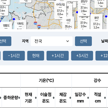
-
-
mm
무의도
mm
mm
분당구
1.2
-
1.6
m/s
m/s
mm
수리산길
-
-
mm
mm
3.3
의왕
37.4
℃
℃
2.4
37.3
m/s
2.8
m/s
℃
-
-
-
mm
0.3
℃
mm
m/s
기흥구갈
-
-
m/s
mm
용인
-
수원
mm
37.9
℃
대부도
37.2
℃
영흥도
2.0
35.6
m/s
℃
1.2
m/s
-
mm
1.6
34.5
m/s
-
℃
mm
33.5
℃
-
오산
2.9
mm
m/s
3.2
m/s
-
mm
-
mm
향남
36.0
℃
지역
날짜
0.3
m/s
36.9
-
℃
운평
mm
송탄
1.3
℃
m/s
-
s
mm
34.6
보
℃
37.2
-1시간
현재
+1시간
+3시간
+1
℃
2.7
m/s
산
1.5
m/s
-
-
mm
-
mm
-
m
℃
-
m
/s
기온(℃)
강수
현재
이슬점
체감
일강수
적설
중하운량
기온
온도
온도
mm
cm