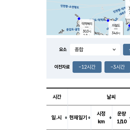
3
덕적북리
자월도
30.3
℃
34.6
℃
1.8
m/s
1.2
m/s
-
mm
-
mm
요소
풍도
33.5
덕적지도
0.1
m/
-
-12시간
-3시간
mm
이전자료
30.0
℃
대
2.8
m/s
-
mm
32.9
0.7
m
-
mm
시간
날씨
시정
운량
일.시
현재일기
km
1/10