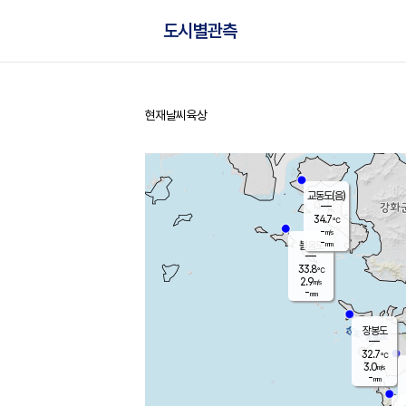
도시별관측
현재날씨
육상
홈
교동도(음)
34.7
℃
-
m/s
-
mm
볼음도
대연평
33.8
℃
2.9
m/s
33.2
℃
-
mm
2.6
m/s
-
mm
장봉도
32.7
℃
3.0
m/s
-
mm