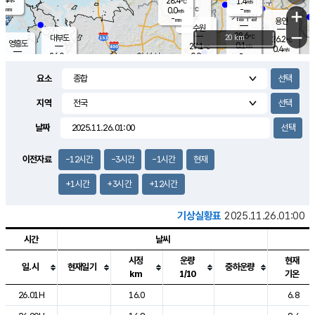
28.4
1.4
m/s
℃
-
-
-
mm
0.0
℃
mm
+
m/s
기흥구갈
-
-
m/s
mm
용인
-
수원
mm
−
28.6
℃
대부도
20 km
26.2
℃
영흥도
0.1
27.1
m/s
℃
0.4
m/s
-
mm
0.9
26.0
m/s
-
℃
mm
27.9
℃
-
오산
0.1
mm
m/s
1.4
m/s
-
mm
요소
-
mm
향남
25.3
℃
0.0
m/s
28.7
-
지역
℃
운평
mm
송탄
0.5
℃
m/s
-
s
mm
27.1
보
℃
날짜
27.9
℃
1.4
m/s
산
0.0
m/s
-
22.
mm
-
mm
0.0
℃
이전자료
-12시간
-3시간
-1시간
현재
-
m
/s
+1시간
+3시간
+12시간
기상실황표
2025.11.26.01:00
시간
날씨
시정
운량
현재
일.시
현재일기
중하운량
km
1/10
기온
도시별 기상실황표로 지점, 날씨, 기온, 강수, 바람, 기압등을 안내한 표입
26.01H
16.0
6.8