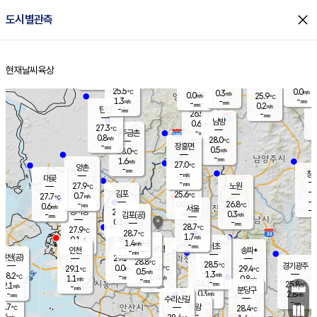
close
도시별관측
장남
판문점
25.6
℃
1.3
m/s
화현
25.6
동두천
℃
남면
-
현재날씨
육상
mm
파주
0.9
홈
m/s
포천
23.7
-
26.1
℃
mm
℃
27.1
℃
25.5
0.0
0.3
m/s
℃
m/s
0.0
양주
25.9
m/s
가
℃
-
1.3
-
mm
m/s
mm
-
mm
0.2
m/s
-
탄현
mm
26.5
-
2
℃
mm
남방
0.6
m/s
0
27.3
℃
-
파주금촌
mm
0.8
m/s
28.0
℃
-
장흥면
mm
0.5
m/s
28.0
℃
-
mm
1.6
m/s
27.0
℃
양촌
-
mm
창
-
m/s
은평
대곶
-
mm
27.9
노원
℃
-
김포
25.6
0.7
℃
27.7
m/s
℃
-
m/
-
0.0
26.8
m/s
mm
0.6
℃
m/s
서울
-
경서동
27.9
m
-
0.3
℃
mm
-
김포(공)
m/s
mm
0.1
-
m/s
mm
28.7
℃
27.9
-
℃
mm
28.7
℃
1.7
m/s
0.1
부천
m/s
1.4
구로
m/s
-
서초
mm
-
광명
mm
인천
송파*
-
mm
인천(공)
29.2
℃
28.8
℃
28.5
과천
경기광주
℃
31.0
0.0
29.1
29.4
m/s
℃
℃
℃
0.5
m/s
1.3
m/s
28.2
-
0.4
℃
mm
1.1
m/s
0.8
m/s
-
m/s
mm
-
26.1
25.8
mm
2.1
-
℃
℃
m/s
-
-
mm
무의도
mm
mm
분당구
0.3
-
2.8
m/s
m/s
mm
수리산길
-
-
mm
mm
7.7
의왕
28.4
℃
℃
0.4
m/s