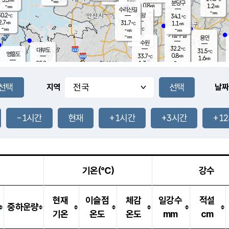
-
-
mm
무의도
mm
mm
분당구
0.8
-
1.2
m/s
m/s
mm
수리산길
-
-
mm
mm
0.2
의왕
34.1
℃
℃
2.7
31.7
m/s
1.1
m/s
℃
-
-
-
mm
-
℃
mm
m/s
기흥구갈
-
-
m/s
mm
용인
-
수원
mm
32.2
℃
대부도
31.5
℃
영흥도
0.8
33.7
m/s
℃
1.6
m/s
-
mm
1.3
28.8
m/s
-
℃
mm
30.8
℃
-
오산
1.0
mm
m/s
2.8
m/s
-
mm
-
mm
향남
29.7
℃
지역
날짜
0.2
m/s
33.5
-
℃
운평
mm
송탄
1.9
℃
m/s
-
s
mm
30.7
보
℃
34.1
-1시간
현재
+1시간
+3시간
+1
℃
1.7
m/s
산
1.8
m/s
-
27.
mm
-
mm
0.3
℃
-
m
/s
기온(℃)
강수
현재
이슬점
체감
일강수
적설
중하운량
기온
온도
온도
mm
cm