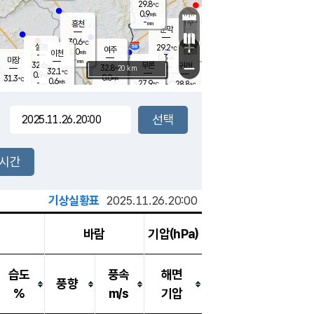
29.8
℃
강림
0.9
m/s
원주
-
흥천
mm
27.6
℃
문막
0.5
m/s
34.9
℃
30.6
-
℃
mm
+
2.4
설봉
m/s
29.2
℃
여주
0.0
m/s
이천
-
mm
0.3
m/s
-
마장
mm
신림
32.6
부론
-
귀래
−
℃
mm
32.8
20 km
℃
32.1
℃
0.9
m/s
0.0
31.3
m/s
℃
27.1
0.6
m/s
℃
-
27.9
28.8
mm
℃
-
℃
mm
1.1
m/s
-
0.3
mm
m/s
0.0
0.8
m/s
m/s
-
mm
-
백운
mm
-
-
mm
mm
백암
장호원
28.3
℃
0.8
m/s
26.6
℃
31.4
엄정
℃
-
mm
0.4
m/s
0.3
m/s
노은
-
mm
-
29.4
mm
℃
개
2시간
0.8
m/s
28.5
℃
-
mm
5
0.1
℃
m/s
-
m/s
mm
m
기상실황표
2025.11.26.20:00
바람
기압(hPa)
습도
풍속
해면
풍향
%
m/s
기압