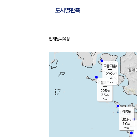
도시별관측
현재날씨
육상
홈
교동도(음)
29.9
℃
-
m/s
-
mm
볼음도
대연평
29.5
℃
3.5
m/s
29.9
℃
-
mm
2.3
m/s
-
mm
장봉도
30.3
℃
1.0
m/s
-
mm