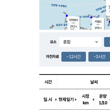
3
덕적북리
자월도
29.2
℃
29.5
℃
0.9
m/s
1.7
m/s
-
mm
-
mm
요소
풍도
28.4
덕적지도
2.2
m/
-
-12시간
-3시간
mm
이전자료
27.8
℃
대
4.7
m/s
-
mm
27.7
0.7
m
-
mm
시간
날씨
시정
운량
일.시
현재일기
km
1/10