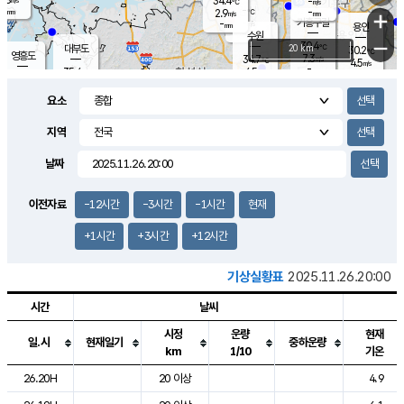
34.4
-
m/s
℃
-
-
-
mm
2.9
℃
mm
+
m/s
기흥구갈
-
-
m/s
mm
용인
-
수원
mm
−
30.4
℃
대부도
20 km
30.2
℃
영흥도
7.3
34.7
m/s
℃
4.5
m/s
-
mm
4.5
35.4
m/s
-
℃
mm
35.6
℃
-
오산
2.0
mm
m/s
2.8
m/s
-
mm
요소
-
mm
향남
29.2
℃
4.8
m/s
29.0
-
지역
℃
운평
mm
송탄
3.3
℃
m/s
-
s
mm
30.6
보
℃
날짜
27.8
℃
6.1
m/s
산
5.6
m/s
-
23.
mm
-
mm
1.0
℃
이전자료
-12시간
-3시간
-1시간
현재
1.0
/s
+1시간
+3시간
+12시간
기상실황표
2025.11.26.20:00
시간
날씨
시정
운량
현재
일.시
현재일기
중하운량
km
1/10
기온
도시별 기상실황표로 지점, 날씨, 기온, 강수, 바람, 기압등을 안내한 표입
26.20H
20 이상
4.9