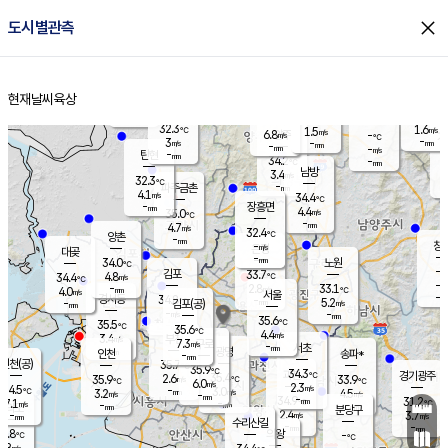
close
도시별관측
장남
판문점
31.7
℃
3.6
m/s
화현
31.8
동두천
℃
남면
-
현재날씨
육상
mm
파주
4.3
홈
m/s
포천
32.8
-
32.9
℃
mm
℃
31.7
℃
32.3
1.6
1.5
m/s
℃
m/s
6.8
양주
-
m/s
가
℃
-
3
-
mm
m/s
mm
-
mm
-
m/s
-
탄현
mm
34.2
-
3
℃
mm
남방
3.4
m/s
3
32.3
℃
-
파주금촌
mm
4.1
m/s
34.4
℃
-
장흥면
mm
4.4
m/s
35.0
℃
-
mm
4.7
m/s
32.4
℃
양촌
-
mm
창
-
m/s
은평
대곶
-
mm
34.0
노원
℃
-
김포
33.7
4.8
℃
34.4
m/s
℃
-
m/
-
2.8
33.1
m/s
mm
4.0
℃
m/s
서울
-
경서동
34.8
m
-
5.2
℃
mm
-
김포(공)
m/s
mm
-
-
m/s
mm
35.6
℃
35.5
-
℃
mm
35.6
℃
4.4
m/s
3.4
부천
m/s
7.3
구로
m/s
-
서초
mm
-
광명
mm
인천
송파*
-
mm
인천(공)
35.7
℃
35.9
℃
34.3
과천
경기광주
℃
35.4
2.6
35.9
33.9
m/s
℃
℃
℃
6.0
m/s
2.3
m/s
34.5
-
3.0
℃
mm
3.2
m/s
4.5
m/s
-
m/s
mm
-
34.9
31.2
mm
7.1
-
℃
℃
m/s
-
-
mm
무의도
mm
mm
분당구
2.4
-
3.7
m/s
m/s
mm
수리산길
-
-
mm
mm
3.8
의왕
-
℃
℃
3.8
m/s