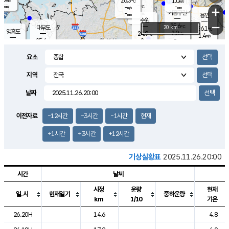
26.3
1.0
m/s
℃
-
-
-
mm
-
℃
mm
+
m/s
기흥구갈
-
-
m/s
mm
용인
-
수원
mm
−
25.6
℃
대부도
20 km
26.1
℃
영흥도
2.0
24.9
m/s
℃
1.4
m/s
-
mm
2
25.6
m/s
-
℃
mm
26.4
℃
-
오산
2.4
mm
m/s
4.8
m/s
-
mm
요소
-
mm
향남
25.4
℃
1.7
m/s
26.6
-
지역
℃
운평
mm
송탄
0.7
℃
m/s
-
s
mm
25.2
보
℃
날짜
25.7
℃
2.6
m/s
산
0.2
m/s
-
22.
mm
-
mm
1.1
℃
이전자료
-12시간
-3시간
-1시간
현재
-
m
/s
+1시간
+3시간
+12시간
기상실황표
2025.11.26.20:00
시간
날씨
시정
운량
현재
일.시
현재일기
중하운량
km
1/10
기온
도시별 기상실황표로 지점, 날씨, 기온, 강수, 바람, 기압등을 안내한 표입
26.20H
14.6
4.8