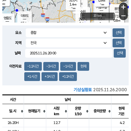
32.0
0.9
m/s
℃
-
-
-
mm
1.4
℃
mm
+
m/s
기흥구갈
-
-
m/s
mm
용인
-
수원
mm
−
29.4
℃
대부도
20 km
27.1
℃
영흥도
0.6
29.7
m/s
℃
0.8
m/s
-
mm
2.4
27.6
m/s
-
℃
mm
30.6
℃
-
오산
1.2
mm
m/s
3.2
m/s
-
mm
요소
-
mm
향남
26.2
℃
0.5
m/s
-
-
지역
℃
운평
mm
송탄
-
℃
m/s
-
s
mm
27.8
보
℃
날짜
30.2
℃
1.1
m/s
산
1.0
m/s
-
23.
mm
-
mm
0.0
℃
이전자료
-12시간
-3시간
-1시간
현재
-
m
/s
+1시간
+3시간
+12시간
기상실황표
2025.11.26.20:00
시간
날씨
시정
운량
현재
일.시
현재일기
중하운량
km
1/10
기온
도시별 기상실황표로 지점, 날씨, 기온, 강수, 바람, 기압등을 안내한 표입
26.20H
12.7
4.2