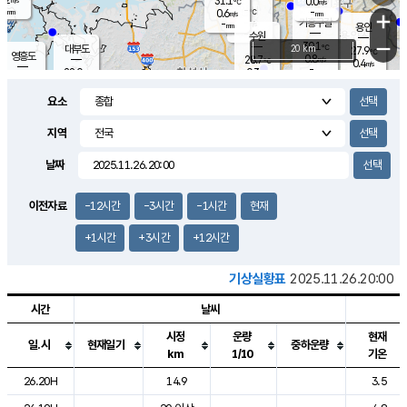
31.1
0.0
m/s
℃
-
-
-
mm
0.6
℃
mm
+
m/s
기흥구갈
-
-
m/s
mm
용인
-
수원
mm
−
30.1
℃
대부도
20 km
27.9
℃
영흥도
0.8
28.7
m/s
℃
0.4
m/s
-
mm
0.3
28.0
m/s
-
℃
mm
30.2
℃
-
오산
1.6
mm
m/s
1.9
m/s
-
mm
요소
-
mm
향남
28.5
℃
1.5
m/s
30.1
-
지역
℃
운평
mm
송탄
0.0
℃
m/s
-
s
mm
27.0
보
℃
날짜
30.8
℃
0.1
m/s
산
0.6
m/s
-
-
mm
-
mm
-
m
℃
이전자료
-12시간
-3시간
-1시간
현재
-
m
/s
+1시간
+3시간
+12시간
기상실황표
2025.11.26.20:00
시간
날씨
시정
운량
현재
일.시
현재일기
중하운량
km
1/10
기온
도시별 기상실황표로 지점, 날씨, 기온, 강수, 바람, 기압등을 안내한 표입
26.20H
14.9
3.5