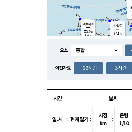
3
덕적북리
자월도
30.4
℃
34.1
℃
1.6
m/s
1.7
m/s
-
mm
-
mm
요소
풍도
30.2
덕적지도
2.8
m/
-
-12시간
-3시간
mm
이전자료
29.2
℃
대
3.4
m/s
-
mm
29.9
2.8
m
-
mm
시간
날씨
시정
운량
일.시
현재일기
km
1/10