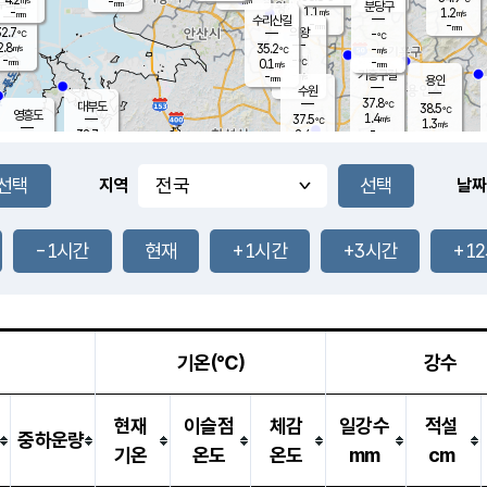
-
-
mm
무의도
mm
mm
분당구
1.1
-
1.2
m/s
m/s
mm
수리산길
-
-
mm
mm
2.7
의왕
-
℃
℃
2.8
35.2
m/s
-
m/s
℃
-
-
-
mm
0.1
℃
mm
m/s
기흥구갈
-
-
m/s
mm
용인
-
수원
mm
37.8
℃
대부도
38.5
℃
영흥도
1.4
37.5
m/s
℃
1.3
m/s
-
mm
2.4
32.7
m/s
-
℃
mm
34.2
℃
-
오산
2.8
mm
m/s
3.4
m/s
-
mm
-
mm
향남
36.1
℃
지역
날짜
1.1
m/s
36.6
-
℃
운평
mm
송탄
3.1
℃
m/s
-
s
mm
33.8
보
℃
38.0
-1시간
현재
+1시간
+3시간
+1
℃
4.2
m/s
산
1.1
m/s
-
-
mm
-
mm
-
m
℃
-
m
/s
기온(℃)
강수
현재
이슬점
체감
일강수
적설
중하운량
기온
온도
온도
mm
cm