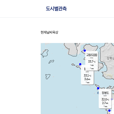
도시별관측
현재날씨
육상
홈
교동도(음)
33.7
℃
-
m/s
-
mm
볼음도
대연평
33.1
℃
3.6
m/s
33.3
℃
-
mm
2.0
m/s
-
mm
장봉도
32.0
℃
2.7
m/s
-
mm