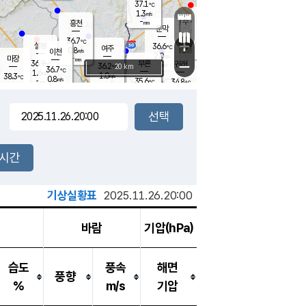
37.1
℃
강림
1.3
m/s
원주
-
흥천
mm
34.6
℃
문막
1.1
m/s
37.3
℃
36.7
-
℃
mm
+
2
설봉
m/s
36.6
℃
여주
0.8
m/s
이천
-
mm
2.0
m/s
-
마장
mm
신림
36.9
부론
-
귀래
−
℃
mm
36.2
20 km
℃
36.7
℃
1.6
m/s
1.0
38.3
m/s
℃
35.4
0.8
m/s
℃
-
35.6
34.8
mm
℃
-
℃
mm
1.1
m/s
-
2.1
mm
m/s
1.5
1.5
m/s
m/s
-
mm
-
백운
mm
-
-
mm
mm
백암
장호원
36.1
℃
1.8
m/s
36.0
℃
36.4
엄정
℃
-
mm
0.9
m/s
1.2
m/s
노은
-
mm
-
36.0
mm
℃
개
2시간
1.6
m/s
35.2
℃
-
mm
1.8
℃
m/s
-
/s
mm
m
기상실황표
2025.11.26.20:00
바람
기압(hPa)
습도
풍속
해면
풍향
%
m/s
기압