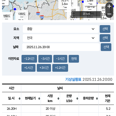
31.2
1.4
m/s
℃
-
-
-
mm
1.6
℃
mm
+
m/s
기흥구갈
-
-
m/s
mm
용인
-
수원
mm
−
31.5
℃
대부도
20 km
32.3
℃
영흥도
3.0
31.5
m/s
℃
2.3
m/s
-
mm
3.3
31.8
m/s
-
℃
mm
30.8
℃
-
오산
3.7
mm
m/s
4.8
m/s
-
mm
요소
-
mm
향남
31.5
℃
2.2
m/s
-
-
지역
℃
운평
mm
송탄
-
℃
m/s
-
s
mm
31.1
보
℃
날짜
32.4
℃
3.2
m/s
산
1.9
m/s
-
30.
mm
-
mm
1.3
℃
이전자료
-12시간
-3시간
-1시간
현재
-
m
/s
+1시간
+3시간
+12시간
기상실황표
2025.11.26.20:00
시간
날씨
시정
운량
현재
일.시
현재일기
중하운량
km
1/10
기온
도시별 기상실황표로 지점, 날씨, 기온, 강수, 바람, 기압등을 안내한 표입
26.20H
20 이상
5.2