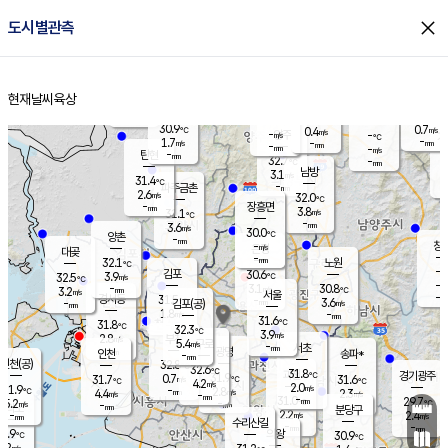
close
도시별관측
장남
판문점
30.6
℃
2.7
m/s
화현
31.4
동두천
℃
남면
-
현재날씨
육상
mm
파주
2.7
홈
m/s
포천
31.5
-
30.9
℃
mm
℃
30.1
℃
30.9
0.7
0.4
m/s
℃
m/s
-
양주
-
m/s
가
℃
-
1.7
-
mm
m/s
mm
-
mm
-
m/s
-
탄현
mm
32.7
-
3
℃
mm
남방
3.1
m/s
1
31.4
℃
-
파주금촌
mm
2.6
m/s
32.0
℃
-
장흥면
mm
3.8
m/s
31.1
℃
-
mm
3.6
m/s
30.0
℃
양촌
-
mm
창
-
m/s
은평
대곶
-
mm
32.1
노원
℃
-
김포
30.6
3.9
℃
32.5
m/s
℃
-
m/
-
3.1
30.8
m/s
mm
3.2
℃
m/s
서울
-
경서동
31.5
m
-
3.6
℃
mm
-
김포(공)
m/s
mm
1.8
-
m/s
mm
31.6
℃
31.8
-
℃
mm
32.3
℃
3.9
m/s
2.8
부천
m/s
5.4
구로
m/s
-
서초
mm
-
광명
mm
인천
송파*
-
mm
인천(공)
32.8
℃
32.6
℃
31.8
과천
경기광주
℃
31.9
0.7
31.7
31.6
m/s
℃
℃
℃
4.2
m/s
2.0
m/s
31.9
-
2.8
℃
mm
4.4
m/s
2.3
m/s
-
m/s
mm
-
31.0
29.7
mm
5.2
-
℃
℃
m/s
-
-
mm
무의도
mm
mm
분당구
2.2
-
2.4
m/s
m/s
mm
수리산길
-
-
mm
mm
0.9
의왕
30.9
℃
℃
2.2
m/s