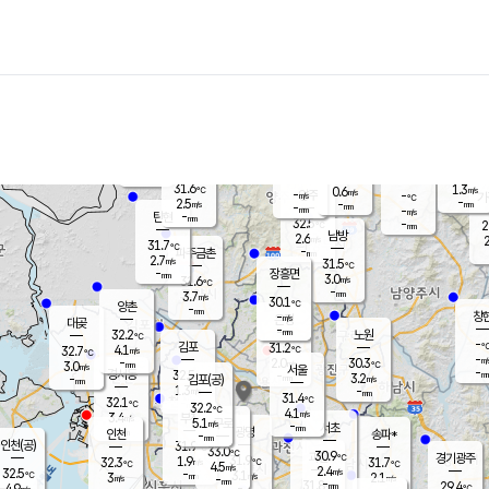
장남
판문점
30.9
℃
3.1
m/s
화현
31.2
동두천
℃
남면
-
mm
파주
3.0
m/s
포천
30.3
-
30.4
℃
mm
℃
31.5
℃
31.6
1.3
0.6
m/s
℃
m/s
-
양주
-
m/s
가
℃
-
2.5
-
mm
m/s
mm
-
mm
-
m/s
-
탄현
mm
32.5
-
2
℃
mm
남방
2.6
m/s
2
31.7
℃
-
파주금촌
mm
2.7
m/s
31.5
℃
-
장흥면
mm
3.0
m/s
31.6
℃
-
mm
3.7
m/s
30.1
℃
양촌
-
mm
창
-
m/s
은평
대곶
-
mm
32.2
노원
℃
-
김포
31.2
4.1
℃
32.7
m/s
℃
-
m/
-
2.0
30.3
m/s
mm
3.0
℃
m/s
서울
-
경서동
32.5
m
-
3.2
℃
mm
-
김포(공)
m/s
mm
1.3
-
m/s
mm
31.4
℃
32.1
-
℃
mm
32.2
℃
4.1
m/s
3.4
부천
m/s
5.1
구로
m/s
-
서초
mm
-
광명
mm
인천
송파*
-
mm
인천(공)
31.9
℃
33.0
℃
30.9
과천
경기광주
℃
31.9
1.9
32.3
31.7
m/s
℃
℃
℃
4.5
m/s
2.4
m/s
32.5
-
3.1
℃
mm
3
m/s
2.1
m/s
-
m/s
mm
-
31.8
29.4
mm
4.9
-
℃
℃
m/s