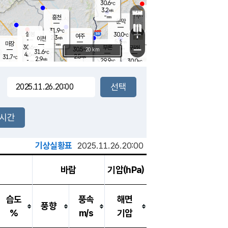
30.6
℃
강림
3.2
m/s
원주
-
흥천
mm
27.1
℃
문막
1.5
m/s
30.8
℃
31.9
-
℃
mm
+
3.1
설봉
m/s
30.0
℃
여주
2.3
m/s
이천
-
mm
5.6
m/s
-
마장
mm
신림
30.6
부론
-
귀래
−
℃
mm
30.5
20 km
℃
31.6
℃
4.6
m/s
2.5
31.7
m/s
℃
27.7
2.9
m/s
℃
-
29.9
30.0
mm
℃
-
℃
mm
2.9
m/s
-
1.9
mm
m/s
3.0
2.3
m/s
m/s
-
mm
-
백운
mm
-
-
mm
mm
백암
장호원
29.7
℃
3.6
m/s
30.3
℃
30.6
엄정
℃
-
mm
1.4
m/s
4.1
m/s
노은
-
mm
-
29.7
mm
℃
개
2시간
4.2
m/s
30.1
℃
-
mm
5
3.7
℃
m/s
-
m/s
mm
m
기상실황표
2025.11.26.20:00
바람
기압(hPa)
습도
풍속
해면
풍향
%
m/s
기압