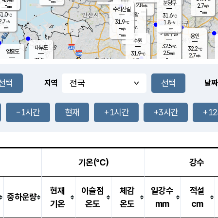
-
-
mm
무의도
mm
mm
분당구
2.8
-
2.7
m/s
m/s
mm
수리산길
-
-
mm
mm
1.0
의왕
31.6
℃
℃
2.7
31.9
m/s
1.8
m/s
℃
-
-
-
mm
-
℃
mm
m/s
기흥구갈
-
-
m/s
mm
용인
-
수원
mm
32.5
℃
대부도
32.2
℃
영흥도
2.5
31.9
m/s
℃
2.7
m/s
-
mm
4.3
31.5
m/s
-
℃
mm
31.5
℃
-
오산
4.4
mm
m/s
4.1
m/s
-
mm
-
mm
향남
30.9
℃
지역
날짜
1.9
m/s
32.1
-
℃
운평
mm
송탄
-
℃
m/s
-
s
mm
31.1
보
℃
32.3
-1시간
현재
+1시간
+3시간
+1
℃
3.8
m/s
산
2.2
m/s
-
30.
mm
-
mm
1.1
℃
-
m
/s
기온(℃)
강수
현재
이슬점
체감
일강수
적설
중하운량
기온
온도
온도
mm
cm