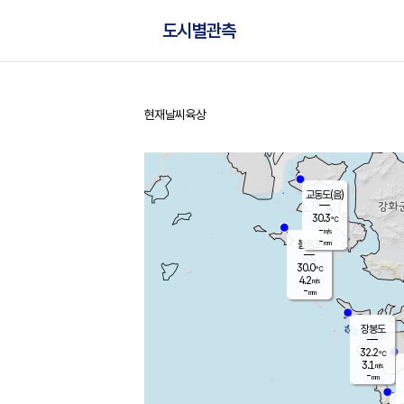
도시별관측
현재날씨
육상
홈
교동도(음)
30.3
℃
-
m/s
-
mm
볼음도
대연평
30.0
℃
4.2
m/s
30.9
℃
-
mm
1.7
m/s
-
mm
장봉도
32.2
℃
3.1
m/s
-
mm