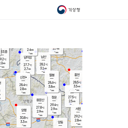
기상청
신남
북춘천
24.7
℃
28.4
2.2
춘천
℃
m/s
가평북면
3.3
-
m/s
mm
-
27.9
mm
℃
28.5
℃
3.7
m/s
2.4
m/s
평조종
-
mm
-
mm
화촌
남산
남이섬
9.2
℃
.0
m/s
27.4
28.1
℃
27.7
℃
℃
-
mm
0.6
3.1
m/s
2.7
m/s
m/s
-
-
mm
-
mm
mm
홍천
팔봉
신천*
28.5
28.6
현
℃
℃
28.4
℃
3.5
3.8
m/s
m/s
2.8
m/s
-
시동
-
mm
mm
℃
-
mm
s
27.5
청운
℃
m
용문산
2.5
m/s
-
29.4
mm
℃
27.8
℃
2.9
서원
횡성
m/s
양평
2.9
m/s
-
안흥
mm
-
mm
29.2
30.1
℃
℃
30.8
℃
26.5
2.8
2.8
℃
m/s
m/s
3.3
m/s
양동
-
-
3.7
m/s
mm
mm
-
mm
-
mm