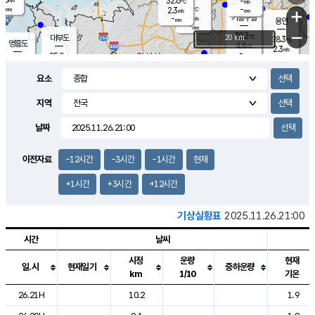
32.6
-
m/s
℃
-
-
-
mm
2.3
℃
mm
+
m/s
기흥구갈
-
-
m/s
mm
용인
-
mm
−
30.2
℃
대부도
20 km
28.3
℃
영흥도
4.4
m/s
2.3
m/s
-
mm
25.0
-
℃
mm
29.7
℃
오산
4.5
m/s
6.0
m/s
7.0
mm
요소
-
mm
향남
27.2
℃
2.6
m/s
27.4
-
지역
℃
운평
mm
송탄
2.5
℃
m/s
-
s
mm
23.1
보
℃
날짜
26.2
℃
5.5
m/s
산
1.0
m/s
25.0
22.
mm
-
mm
0.4
℃
이전자료
-12시간
-3시간
-1시간
현재
1.0
/s
+1시간
+3시간
+12시간
기상실황표
2025.11.26.21:00
시간
날씨
시정
운량
현재
일.시
현재일기
중하운량
km
1/10
기온
도시별 기상실황표로 지점, 날씨, 기온, 강수, 바람, 기압등을 안내한 표입
26.21H
10.2
1.9