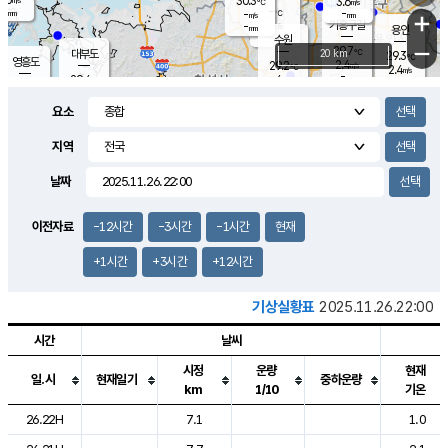
30.3
3.6
m/s
℃
-
-
-
mm
-
℃
mm
+
m/s
기흥구갈
-
-
m/s
mm
용인
-
수원
mm
−
29.7
℃
대부도
20 km
29.3
℃
영흥도
2.4
29.2
m/s
℃
2.4
m/s
-
mm
4
29.4
m/s
-
℃
mm
29.3
℃
-
오산
4.7
mm
m/s
3.0
m/s
-
mm
요소
-
mm
향남
29.7
℃
1.9
m/s
28.8
-
지역
℃
운평
mm
송탄
-
℃
m/s
-
s
mm
28.6
보
℃
날짜
29.5
℃
4.0
m/s
산
2.9
m/s
-
28.
mm
-
mm
0.7
℃
이전자료
-12시간
-3시간
-1시간
현재
-
m
/s
+1시간
+3시간
+12시간
기상실황표
2025.11.26.22:00
시간
날씨
시정
운량
현재
일.시
현재일기
중하운량
km
1/10
기온
도시별 기상실황표로 지점, 날씨, 기온, 강수, 바람, 기압등을 안내한 표입
26.22H
7.1
1.0