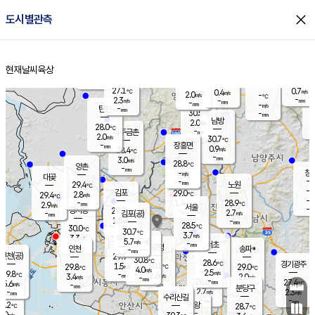
close
도시별관측
장남
판문점
27.9
℃
1.6
m/s
화현
27.9
동두천
℃
남면
-
현재날씨
육상
mm
파주
3.1
홈
m/s
포천
27.9
-
28.5
℃
mm
℃
28.5
℃
27.1
0.7
0.4
m/s
℃
m/s
2.0
양주
-
m/s
가
℃
-
2.3
-
mm
m/s
mm
-
mm
-
m/s
-
탄현
mm
30.5
-
2
℃
mm
남방
2.0
m/s
1
28.0
℃
-
파주금촌
mm
2.0
m/s
30.7
℃
-
장흥면
mm
0.9
m/s
28.4
℃
-
mm
3.0
m/s
28.8
℃
양촌
-
mm
창
-
m/s
은평
대곶
-
mm
29.4
노원
℃
-
김포
29.0
2.8
℃
29.4
m/s
℃
-
m/
-
1.4
28.9
m/s
mm
2.9
℃
m/s
서울
-
경서동
29.7
m
-
2.7
℃
mm
-
김포(공)
m/s
mm
1.5
-
m/s
mm
28.5
℃
30.0
-
℃
mm
30.7
℃
3.7
m/s
3.3
부천
m/s
5.7
구로
m/s
-
서초
mm
-
광명
mm
인천
송파*
-
mm
인천(공)
29.9
℃
30.8
℃
28.6
과천
경기광주
℃
30.1
1.5
29.8
29.0
m/s
℃
℃
℃
4.0
m/s
2.5
m/s
29.8
-
2.6
℃
mm
3.4
m/s
2.0
m/s
-
m/s
mm
-
28.6
27.4
mm
5.6
-
℃
℃
m/s
-
-
mm
무의도
mm
mm
분당구
2.7
-
2.3
m/s
m/s
mm
수리산길
-
-
mm
mm
9.2
의왕
28.7
℃
℃
3.0
m/s