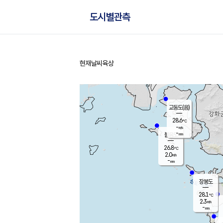
도시별관측
현재날씨
육상
홈
교동도(음)
28.6
℃
-
m/s
-
mm
볼음도
대연평
26.8
℃
2.0
m/s
27.5
℃
-
mm
1.1
m/s
-
mm
장봉도
28.1
℃
2.3
m/s
-
mm