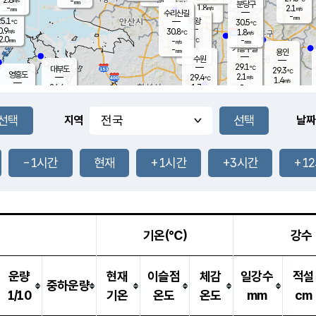
-
-
mm
무의도
mm
mm
분당구
1.8
-
2.1
m/s
m/s
mm
수리산길
-
-
mm
mm
5.1
의왕
30.5
℃
℃
0.9
30.8
m/s
1.8
m/s
℃
2.0
-
-
mm
-
℃
mm
m/s
기흥구갈
-
-
m/s
mm
용인
-
수원
mm
29.1
℃
대부도
29.3
℃
영흥도
2.1
29.4
m/s
℃
1.4
m/s
-
mm
1.7
24.4
m/s
-
℃
mm
27.0
℃
-
오산
0.8
mm
m/s
3.6
m/s
14.5
mm
11.5
mm
향남
27.4
℃
지역
날짜
1.0
m/s
27.8
-
℃
운평
mm
송탄
1.4
℃
m/s
-
s
mm
24.7
보
℃
27.3
-1시간
현재
+1시간
+3시간
+1
m
℃
1.1
m/s
산
0.6
m/s
27.0
23.
mm
-
mm
0.3
℃
1.0
/s
기온(℃)
강수
운량
현재
이슬점
체감
일강수
적설
중하운량
1/10
기온
온도
온도
mm
cm