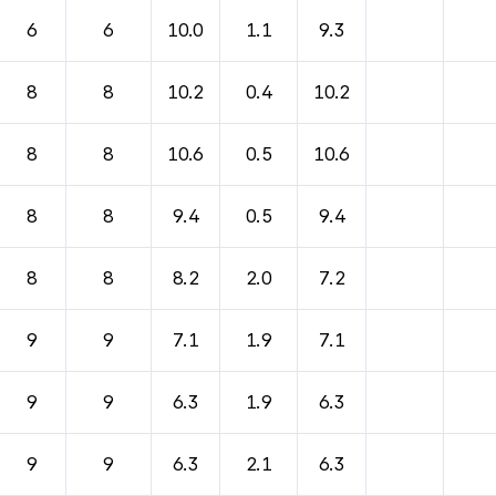
6
6
10.0
1.1
9.3
8
8
10.2
0.4
10.2
8
8
10.6
0.5
10.6
8
8
9.4
0.5
9.4
8
8
8.2
2.0
7.2
9
9
7.1
1.9
7.1
9
9
6.3
1.9
6.3
9
9
6.3
2.1
6.3