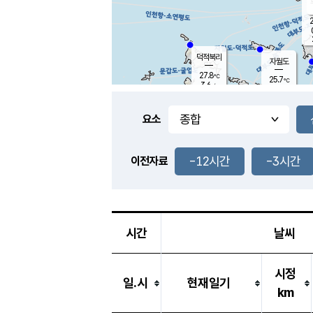
2
덕적북리
자월도
27.8
℃
25.7
℃
3.6
m/s
1.8
m/s
-
mm
3.5
mm
요소
풍도
25.9
덕적지도
2.1
m/
0.5
-12시간
-3시간
m
이전자료
25.4
℃
대
5.4
m/s
-
mm
28.3
5.9
m
-
mm
시간
날씨
시정
일.시
현재일기
km