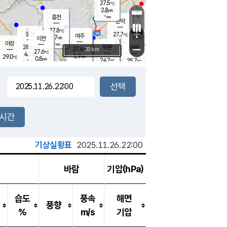
27.5
℃
강림
2.8
m/s
원주
-
흥천
mm
24.4
℃
문막
0.4
m/s
28.4
℃
27.8
-
℃
mm
+
5.2
설봉
m/s
27.7
℃
여주
1.7
m/s
이천
-
mm
4.6
m/s
-
마장
mm
신림
28.6
부론
-
귀래
−
℃
mm
27.6
20 km
℃
27.6
℃
4.3
m/s
1.9
29.0
m/s
℃
25.5
0.8
m/s
℃
-
24.2
25.7
mm
℃
-
℃
mm
1.7
m/s
-
2.0
mm
m/s
0.2
0.7
m/s
m/s
-
mm
-
백운
mm
7.5
-
mm
mm
백암
장호원
25.3
℃
1.0
m/s
24.0
℃
26.5
엄정
℃
0.5
mm
0.3
m/s
2.7
m/s
노은
9.0
mm
1.5
26.6
mm
℃
개
2시간
4.3
m/s
25.7
℃
15.5
mm
3
3.8
℃
m/s
13.5
m/s
mm
mm
기상실황표
2025.11.26.22:00
바람
기압(hPa)
습도
풍속
해면
풍향
%
m/s
기압