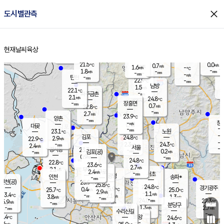
close
도시별관측
장남
판문점
22.3
℃
1.0
m/s
화현
22.5
동두천
℃
남면
-
현재날씨
육상
mm
파주
2.6
홈
m/s
포천
20.4
-
22
℃
mm
℃
22.7
℃
21.5
0.0
0.7
m/s
℃
m/s
1.6
양주
-
m/s
가
℃
-
1.8
-
mm
m/s
mm
-
mm
-
m/s
-
탄현
mm
22.9
-
2
℃
mm
남방
1.5
m/s
1
22.1
℃
-
파주금촌
mm
2.1
m/s
24.8
℃
-
장흥면
mm
0.7
m/s
22.8
℃
-
mm
2.7
m/s
23.9
℃
양촌
-
mm
창
-
m/s
은평
대곶
-
mm
23.1
노원
℃
-
김포
24.8
2.9
℃
22.9
m/s
℃
-
m/
-
2.3
24.3
m/s
mm
2.4
℃
m/s
서울
-
경서동
23.3
m
-
0.2
℃
mm
-
김포(공)
m/s
mm
0.9
-
m/s
mm
24.8
℃
22.8
-
℃
mm
23.6
℃
2.7
m/s
2.1
부천
m/s
2.4
구로
m/s
-
서초
mm
-
광명
mm
인천
송파*
-
mm
인천(공)
25.9
℃
25.8
℃
24.8
과천
경기광주
℃
25.9
0.4
25.7
25.0
m/s
℃
℃
℃
2.9
m/s
1.1
m/s
23.4
-
2.1
℃
mm
3.8
m/s
1.3
m/s
-
m/s
mm
-
24.0
22.3
mm
5.9
-
℃
℃
m/s
-
-
mm
무의도
mm
mm
분당구
1.3
-
2.7
m/s
m/s
mm
수리산길
-
-
mm
mm
3.4
의왕
24.6
℃
℃
2.6
m/s