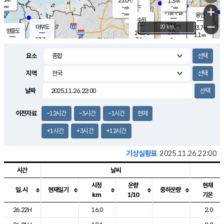
25.0
1.3
m/s
℃
-
-
-
mm
-
℃
mm
+
m/s
기흥구갈
-
-
m/s
mm
용인
-
수원
mm
−
23.5
℃
대부도
20 km
23.7
℃
영흥도
2.0
24.6
m/s
℃
1.1
m/s
-
mm
3.1
23.7
m/s
-
℃
mm
25.9
℃
-
오산
2.5
mm
m/s
7.5
m/s
-
mm
요소
-
mm
향남
24.2
℃
2.1
m/s
24.9
-
지역
℃
운평
mm
송탄
-
℃
m/s
-
s
mm
23.2
보
℃
날짜
24.1
℃
1.8
m/s
산
0.0
m/s
-
20.
mm
-
mm
0.7
℃
이전자료
-12시간
-3시간
-1시간
현재
-
m
/s
+1시간
+3시간
+12시간
기상실황표
2025.11.26.22:00
시간
날씨
시정
운량
현재
일.시
현재일기
중하운량
km
1/10
기온
도시별 기상실황표로 지점, 날씨, 기온, 강수, 바람, 기압등을 안내한 표입
26.22H
16.0
2.0