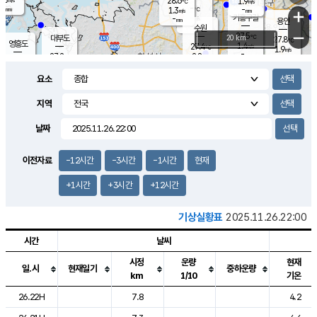
28.6
1.9
m/s
℃
-
-
-
mm
1.3
℃
mm
+
m/s
기흥구갈
-
-
m/s
mm
용인
-
수원
mm
−
27.5
℃
대부도
20 km
27.8
℃
영흥도
1.4
27.4
m/s
℃
1.9
m/s
-
mm
2.8
27.2
m/s
-
℃
mm
27.6
℃
-
오산
3.2
mm
m/s
5.5
m/s
-
mm
요소
-
mm
향남
26.9
℃
1.8
m/s
27.1
-
지역
℃
운평
mm
송탄
1.3
℃
m/s
-
s
mm
26.3
보
℃
날짜
27.4
℃
2.2
m/s
산
0.2
m/s
-
23.
mm
-
mm
1.5
℃
이전자료
-12시간
-3시간
-1시간
현재
-
m
/s
+1시간
+3시간
+12시간
기상실황표
2025.11.26.22:00
시간
날씨
시정
운량
현재
일.시
현재일기
중하운량
km
1/10
기온
도시별 기상실황표로 지점, 날씨, 기온, 강수, 바람, 기압등을 안내한 표입
26.22H
7.8
4.2