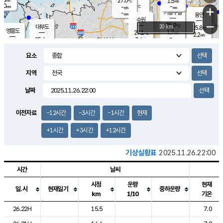
27.0
1.5
m/s
℃
2.0
-
-
mm
-
℃
mm
+
m/s
기흥구갈
-
-
m/s
mm
용인
-
수원
mm
−
25.9
℃
대부도
20 km
25.8
℃
영흥도
1.7
27.1
m/s
℃
2.2
m/s
-
mm
3.4
25.6
m/s
-
℃
mm
27.7
℃
-
오산
3.2
mm
m/s
5.7
m/s
14.5
mm
요소
11.5
mm
향남
26.1
℃
2.3
m/s
-
-
지역
℃
운평
mm
송탄
-
℃
m/s
-
s
mm
25.4
보
℃
날짜
25.8
m
℃
2.4
m/s
산
1.4
m/s
27.0
-
mm
-
mm
-
m
℃
이전자료
-12시간
-3시간
-1시간
현재
-
m
/s
+1시간
+3시간
+12시간
기상실황표
2025.11.26.22:00
시간
날씨
시정
운량
현재
일.시
현재일기
중하운량
km
1/10
기온
도시별 기상실황표로 지점, 날씨, 기온, 강수, 바람, 기압등을 안내한 표입
26.22H
15.5
7.0