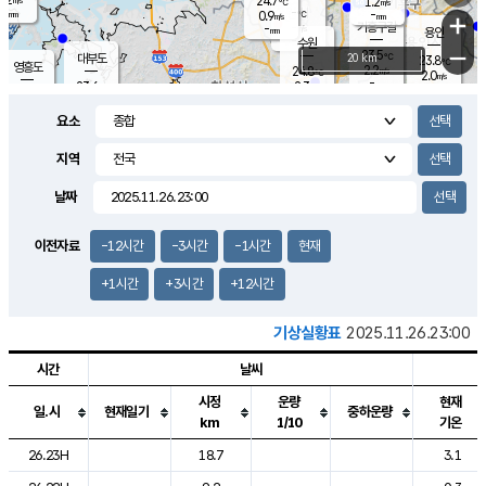
24.7
1.2
m/s
℃
-
-
-
mm
0.9
℃
mm
+
m/s
기흥구갈
-
-
m/s
mm
용인
-
수원
mm
−
23.5
℃
대부도
20 km
23.8
℃
영흥도
2.2
24.8
m/s
℃
2.0
m/s
-
mm
2.3
23.6
m/s
-
℃
mm
26.0
℃
-
오산
2.0
mm
m/s
8.1
m/s
-
mm
요소
-
mm
향남
24.2
℃
1.5
m/s
25.1
-
지역
℃
운평
mm
송탄
1.7
℃
m/s
-
s
mm
22.7
보
℃
날짜
24.0
℃
2.1
m/s
산
0.1
m/s
-
20.
mm
-
mm
0.6
℃
이전자료
-12시간
-3시간
-1시간
현재
-
m
/s
+1시간
+3시간
+12시간
기상실황표
2025.11.26.23:00
시간
날씨
시정
운량
현재
일.시
현재일기
중하운량
km
1/10
기온
도시별 기상실황표로 지점, 날씨, 기온, 강수, 바람, 기압등을 안내한 표입
26.23H
18.7
3.1