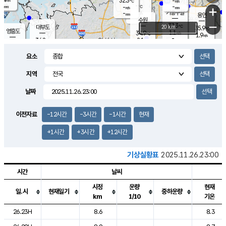
32.3
-
m/s
℃
-
-
-
mm
-
℃
mm
+
m/s
기흥구갈
-
-
m/s
mm
용인
-
수원
mm
−
37.3
℃
대부도
20 km
35.9
℃
영흥도
1.1
34.9
m/s
℃
1.9
m/s
-
mm
2.1
34.8
m/s
-
℃
mm
31.6
℃
-
오산
1.8
mm
m/s
1.4
m/s
-
mm
요소
-
mm
향남
35.5
℃
1.9
m/s
35.5
-
지역
℃
운평
mm
송탄
1.5
℃
m/s
-
s
mm
34.5
보
℃
날짜
36.4
℃
1.8
m/s
산
1.6
m/s
-
33.
mm
-
mm
1.3
℃
이전자료
-12시간
-3시간
-1시간
현재
-
m
/s
+1시간
+3시간
+12시간
기상실황표
2025.11.26.23:00
시간
날씨
시정
운량
현재
일.시
현재일기
중하운량
km
1/10
기온
도시별 기상실황표로 지점, 날씨, 기온, 강수, 바람, 기압등을 안내한 표입
26.23H
8.6
8.3