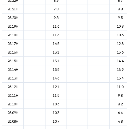
26.22H
8.9
8.7
26.21H
7.8
8.8
26.20H
9.8
9.5
26.19H
11.6
10.9
26.18H
11.6
10.6
26.17H
14.5
12.3
26.16H
13.1
13.6
26.15H
13.1
14.4
26.14H
13.5
13.9
26.13H
14.6
13.4
26.12H
12.1
11.0
26.11H
11.5
9.8
26.10H
10.3
8.2
26.09H
10.3
6.4
26.08H
10.7
4.8