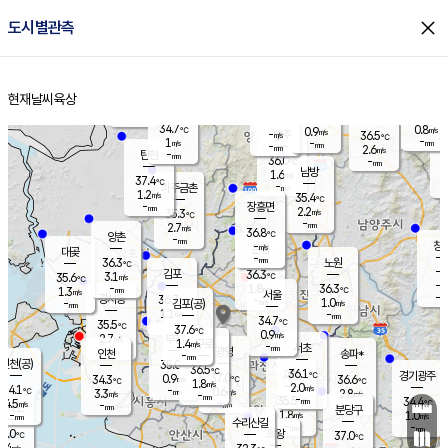
close
도시별관측
장남
판문점
34.8
℃
1.1
m/s
화현
36.2
동두천
℃
남면
-
현재날씨
육상
mm
파주
0.9
홈
m/s
포천
36.0
-
33.9
℃
mm
℃
34.8
℃
34.7
0.8
0.9
m/s
℃
m/s
-
양주
36.5
m/s
가
℃
-
1
-
mm
m/s
mm
-
mm
2.6
m/s
-
탄현
mm
36.0
-
3
℃
mm
남방
1.6
m/s
1
37.4
℃
-
파주금촌
mm
1.2
m/s
35.4
℃
-
장흥면
mm
2.2
m/s
35.3
℃
-
mm
2.7
m/s
36.8
℃
양촌
-
mm
창
-
m/s
은평
대곶
-
mm
36.3
노원
℃
-
김포
36.3
3.1
℃
35.6
m/s
℃
-
m/
-
1.8
36.3
m/s
mm
1.3
℃
m/s
서울
-
경서동
36.7
m
-
1.0
℃
mm
-
김포(공)
m/s
mm
1.1
-
m/s
mm
34.7
℃
35.5
-
℃
mm
37.6
℃
0.9
m/s
2.7
부천
m/s
1.4
구로
m/s
-
서초
mm
-
광명
mm
인천
송파*
-
mm
인천(공)
35.0
℃
36.5
℃
36.1
과천
경기광주
℃
37.0
0.9
34.3
36.6
m/s
℃
℃
℃
1.8
m/s
2.0
m/s
34.1
-
0.6
℃
mm
3.3
m/s
2.8
m/s
-
m/s
mm
-
35.5
34.4
mm
4.5
-
℃
℃
m/s
-
-
mm
무의도
mm
mm
분당구
1.8
-
1.0
m/s
m/s
mm
수리산길
-
-
mm
mm
5.0
의왕
37.0
℃
℃
2.4
m/s