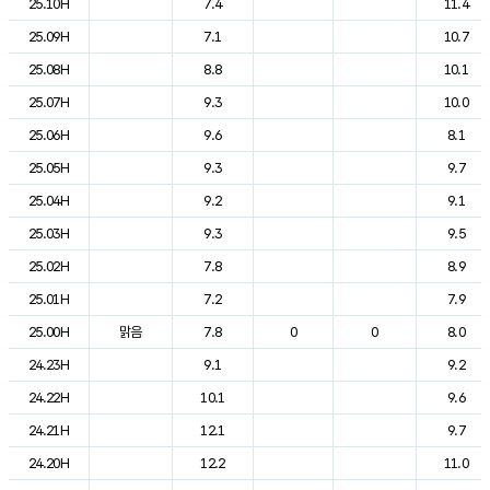
25.10H
7.4
11.4
25.09H
7.1
10.7
25.08H
8.8
10.1
25.07H
9.3
10.0
25.06H
9.6
8.1
25.05H
9.3
9.7
25.04H
9.2
9.1
25.03H
9.3
9.5
25.02H
7.8
8.9
25.01H
7.2
7.9
25.00H
맑음
7.8
0
0
8.0
24.23H
9.1
9.2
24.22H
10.1
9.6
24.21H
12.1
9.7
24.20H
12.2
11.0