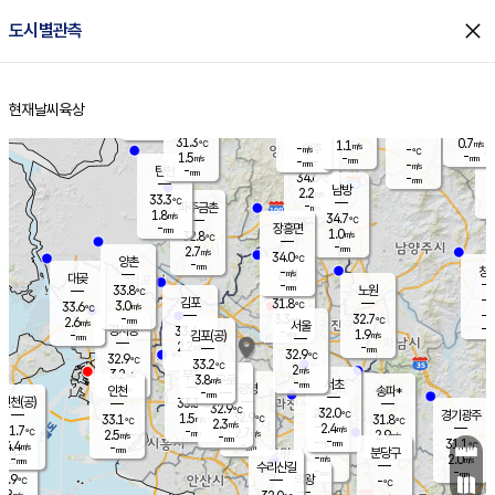
close
도시별관측
장남
판문점
31.6
℃
2.1
m/s
화현
32.0
동두천
℃
남면
-
현재날씨
육상
mm
파주
2.3
홈
m/s
포천
33.6
-
33
℃
mm
℃
32.4
℃
31.3
0.7
1.1
m/s
℃
m/s
-
양주
-
m/s
가
℃
-
1.5
-
mm
m/s
mm
-
mm
-
m/s
-
탄현
mm
34.6
-
3
℃
mm
남방
2.2
m/s
1
33.3
℃
-
파주금촌
mm
1.8
m/s
34.7
℃
-
장흥면
mm
1.0
m/s
32.8
℃
-
mm
2.7
m/s
34.0
℃
양촌
-
mm
창
-
m/s
은평
대곶
-
mm
33.8
노원
℃
-
김포
31.8
3.0
℃
33.6
m/s
℃
-
m/
-
3.3
32.7
m/s
mm
2.6
℃
m/s
서울
-
경서동
33.4
m
-
1.9
℃
mm
-
김포(공)
m/s
mm
2.2
-
m/s
mm
32.9
℃
32.9
-
℃
mm
33.2
℃
2
m/s
3.2
부천
m/s
3.8
구로
m/s
-
서초
mm
-
광명
mm
인천
송파*
-
mm
인천(공)
33.3
℃
32.9
℃
32.0
과천
경기광주
℃
32.9
1.5
33.1
31.8
m/s
℃
℃
℃
2.3
m/s
2.4
m/s
31.7
-
2.7
℃
mm
2.5
m/s
2.9
m/s
-
m/s
mm
-
-
31.1
mm
4.4
-
℃
℃
m/s
-
-
mm
무의도
mm
mm
분당구
-
-
2.0
m/s
m/s
mm
수리산길
-
-
mm
mm
0.9
의왕
-
℃
℃
1.8
m/s