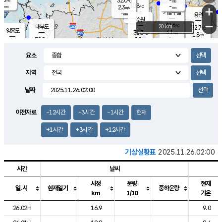
32.0
-
m/s
℃
-
30.8
-
mm
2.3
℃
mm
+
m/s
기흥구갈
0.5
-
m/s
mm
용인
-
수원
mm
−
32.6
℃
대부도
20 km
32.7
℃
영흥도
3.1
31.3
m/s
℃
1.8
m/s
-
mm
3.5
30.9
m/s
-
℃
mm
29.4
℃
-
오산
3.7
mm
m/s
3.9
m/s
-
mm
요소
-
mm
향남
30.8
℃
2.4
m/s
31.5
-
지역
℃
운평
mm
송탄
-
℃
m/s
-
s
mm
30.2
보
℃
날짜
31.0
℃
3.7
m/s
산
3.4
m/s
-
29.
mm
-
mm
1.5
℃
이전자료
-12시간
-3시간
-1시간
현재
-
m
/s
+1시간
+3시간
+12시간
기상실황표
2025.11.26.02:00
시간
날씨
시정
운량
현재
일.시
현재일기
중하운량
km
1/10
기온
도시별 기상실황표로 지점, 날씨, 기온, 강수, 바람, 기압등을 안내한 표입
26.02H
16.9
9.0