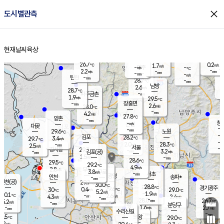
close
도시별관측
장남
판문점
27.3
℃
2.4
m/s
화현
27.0
동두천
℃
남면
-
현재날씨
육상
mm
파주
2.8
홈
m/s
포천
26.5
-
28.1
℃
mm
℃
28.3
℃
26.7
0.2
1.7
m/s
℃
m/s
-
양주
-
m/s
가
℃
-
2.2
-
mm
m/s
mm
-
mm
-
m/s
-
탄현
mm
28.7
-
2
℃
mm
남방
2.6
m/s
1
28.7
℃
-
파주금촌
mm
1.9
m/s
29.5
℃
-
장흥면
mm
2.6
m/s
28.0
℃
-
mm
4.2
m/s
27.8
℃
양촌
-
mm
창
-
m/s
은평
대곶
-
mm
29.6
노원
℃
-
김포
28.2
3.4
℃
29.7
m/s
℃
-
m/
-
2.0
28.3
m/s
mm
2.5
℃
m/s
서울
-
경서동
29.3
m
-
3.2
℃
mm
-
김포(공)
m/s
mm
1.5
-
m/s
mm
28.6
℃
29.5
-
℃
mm
29.2
℃
4.9
m/s
2.8
부천
m/s
3.8
구로
m/s
-
서초
mm
-
광명
mm
인천
송파*
-
mm
인천(공)
29.7
℃
30.0
℃
28.8
과천
경기광주
℃
29.6
0.4
30
29.0
m/s
℃
℃
℃
5.2
m/s
1.9
m/s
30.1
-
2.6
℃
mm
4.3
m/s
2.4
m/s
-
m/s
mm
-
28.0
26.7
mm
5.2
-
℃
℃
m/s
-
-
mm
무의도
mm
mm
분당구
1.6
-
2.7
m/s
m/s
mm
수리산길
-
-
mm
mm
8.5
의왕
29.0
℃
℃
3.2
m/s