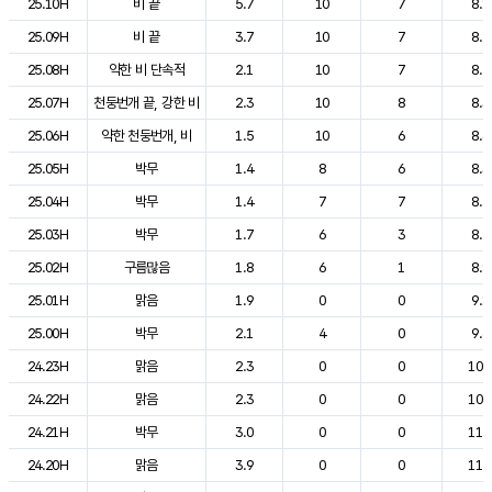
25.10H
비 끝
5.7
10
7
8.1
25.09H
비 끝
3.7
10
7
8.5
25.08H
약한 비 단속적
2.1
10
7
8.2
25.07H
천둥번개 끝, 강한 비
2.3
10
8
8.3
25.06H
약한 천둥번개, 비
1.5
10
6
8.6
25.05H
박무
1.4
8
6
8.3
25.04H
박무
1.4
7
7
8.4
25.03H
박무
1.7
6
3
8.5
25.02H
구름많음
1.8
6
1
8.9
25.01H
맑음
1.9
0
0
9.1
25.00H
박무
2.1
4
0
9.6
24.23H
맑음
2.3
0
0
10.
24.22H
맑음
2.3
0
0
10.
24.21H
박무
3.0
0
0
11.
24.20H
맑음
3.9
0
0
11.