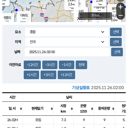
29.4
2.3
m/s
℃
-
-
-
mm
2.3
℃
mm
+
m/s
기흥구갈
-
-
m/s
mm
용인
-
수원
mm
−
28.4
℃
대부도
20 km
29.2
℃
영흥도
3.1
29.5
m/s
℃
2.0
m/s
-
mm
4.6
29.5
m/s
-
℃
mm
30.3
℃
-
오산
4.2
mm
m/s
6.7
m/s
-
mm
요소
-
mm
향남
28.4
℃
2.3
m/s
30.1
-
지역
℃
운평
mm
송탄
-
℃
m/s
-
s
mm
29.2
보
℃
날짜
29.5
℃
3.8
m/s
산
0.8
m/s
-
-
mm
-
mm
-
m
℃
이전자료
-12시간
-3시간
-1시간
현재
-
m
/s
+1시간
+3시간
+12시간
기상실황표
2025.11.26.02:00
시간
날씨
시정
운량
현재
일.시
현재일기
중하운량
km
1/10
기온
도시별 기상실황표로 지점, 날씨, 기온, 강수, 바람, 기압등을 안내한 표입
26.02H
흐림
7.3
9
9
5.2