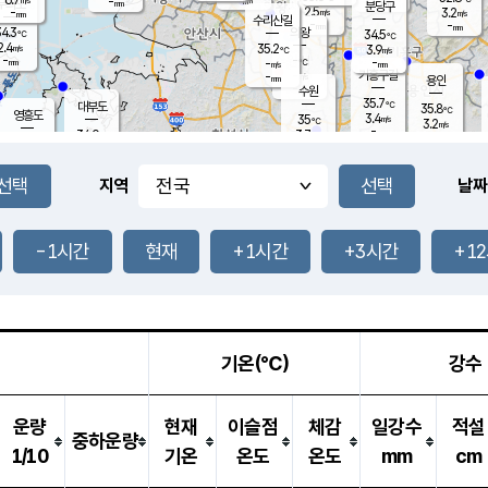
-
-
mm
무의도
mm
mm
분당구
2.5
-
3.2
m/s
m/s
mm
수리산길
-
-
mm
mm
4.3
의왕
34.5
℃
℃
2.4
35.2
m/s
3.9
m/s
℃
-
-
-
mm
-
℃
mm
m/s
기흥구갈
-
-
m/s
mm
용인
-
수원
mm
35.7
℃
대부도
35.8
℃
영흥도
3.4
35
m/s
℃
3.2
m/s
-
mm
3.7
34.0
m/s
-
℃
mm
36.0
℃
-
오산
2.8
mm
m/s
2.9
m/s
-
mm
-
mm
향남
35.2
℃
지역
날짜
2.7
m/s
37.5
-
℃
운평
mm
송탄
1.3
℃
m/s
-
s
mm
34.7
보
℃
36.6
-1시간
현재
+1시간
+3시간
+1
℃
2.8
m/s
산
2.2
m/s
-
34.
mm
-
mm
2.3
℃
-
m
/s
기온(℃)
강수
운량
현재
이슬점
체감
일강수
적설
중하운량
1/10
기온
온도
온도
mm
cm