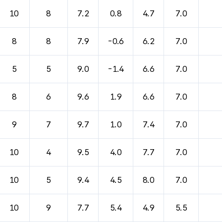
10
8
7.2
0.8
4.7
7.0
8
8
7.9
-0.6
6.2
7.0
5
5
9.0
-1.4
6.6
7.0
8
6
9.6
1.9
6.6
7.0
9
7
9.7
1.0
7.4
7.0
10
4
9.5
4.0
7.7
7.0
10
5
9.4
4.5
8.0
7.0
10
9
7.7
5.4
4.9
5.5