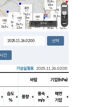
31.8
℃
강림
4.5
m/s
원주
-
흥천
mm
27.9
℃
문막
2.9
m/s
33.5
℃
34.2
-
℃
mm
+
5.5
설봉
m/s
31.3
℃
여주
1.5
m/s
이천
-
mm
8.0
m/s
-
마장
mm
신림
34.0
부론
-
귀래
−
℃
mm
32.7
20 km
℃
34.7
℃
4.1
m/s
3.1
34.3
m/s
℃
28.3
2.3
m/s
℃
-
25.9
26.2
mm
℃
-
℃
mm
5.3
m/s
-
2.3
mm
m/s
7.9
3.9
m/s
m/s
-
mm
-
백운
mm
-
-
mm
mm
백암
장호원
25.5
℃
1.7
m/s
34.3
℃
27.9
엄정
℃
0.5
mm
2.9
m/s
8.4
m/s
노은
-
mm
-
23.9
mm
℃
개
2시간
1.8
m/s
23.4
℃
15.0
mm
5
2.8
℃
m/s
11.0
m/s
mm
m
기상실황표
2025.11.26.02:00
바람
기압(hPa)
습도
풍속
해면
풍향
%
m/s
기압