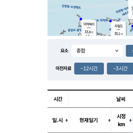
3
덕적북리
자월도
33.6
℃
35.1
℃
4.2
m/s
2.0
m/s
-
mm
-
mm
요소
풍도
31.0
덕적지도
2.2
m/
-
-12시간
-3시간
mm
이전자료
32.2
℃
대
3.6
m/s
-
mm
33.1
1.4
m
-
mm
시간
날씨
시정
일.시
현재일기
km