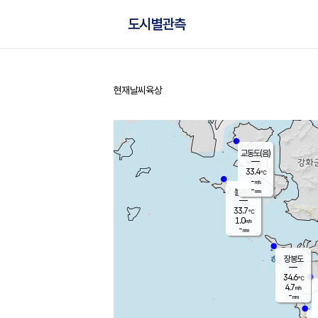
도시별관측
현재날씨
육상
홈
교동도(음)
33.4
℃
-
m/s
-
mm
볼음도
대연평
33.7
℃
1.0
m/s
35.3
℃
-
mm
1.6
m/s
-
mm
장봉도
34.6
℃
4.7
m/s
-
mm