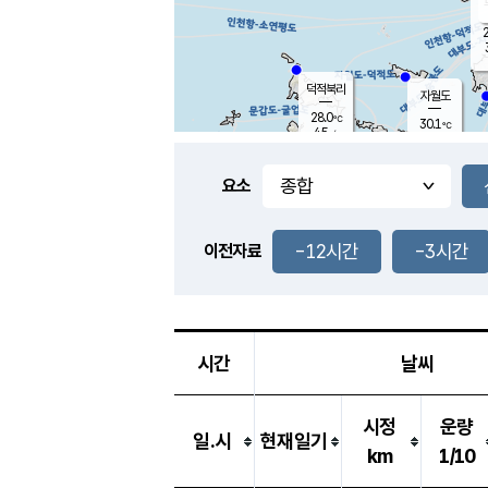
2
덕적북리
자월도
28.0
℃
30.1
℃
4.5
m/s
0.9
m/s
-
mm
-
mm
요소
풍도
29.6
덕적지도
3.8
m/
-
-12시간
-3시간
mm
이전자료
29.4
℃
대
3.8
m/s
-
mm
30.7
6.9
m
-
mm
시간
날씨
시정
운량
일.시
현재일기
km
1/10