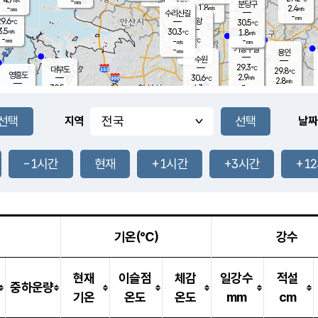
-
-
mm
무의도
mm
mm
분당구
1.8
-
2.4
m/s
m/s
mm
수리산길
-
-
mm
mm
9.6
의왕
30.5
℃
℃
3.5
30.3
m/s
1.8
m/s
℃
-
-
-
mm
-
℃
mm
m/s
기흥구갈
-
-
m/s
mm
용인
-
수원
mm
29.3
℃
대부도
29.8
℃
영흥도
2.9
30.6
m/s
℃
2.8
m/s
-
mm
4.3
30.5
m/s
-
℃
mm
31.0
℃
-
오산
4.7
mm
m/s
6.1
m/s
-
mm
-
mm
향남
29.2
℃
지역
날짜
3.5
m/s
31.1
-
℃
운평
mm
송탄
2.0
℃
m/s
-
s
mm
30.3
보
℃
31.3
-1시간
현재
+1시간
+3시간
+1
℃
4.0
m/s
산
1.9
m/s
-
28.
mm
-
mm
1.5
℃
-
m
/s
기온(℃)
강수
현재
이슬점
체감
일강수
적설
중하운량
기온
온도
온도
mm
cm