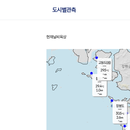
도시별관측
현재날씨
육상
홈
교동도(음)
29.5
℃
-
m/s
-
mm
볼음도
대연평
29.4
℃
1.0
m/s
31.5
℃
-
mm
1.6
m/s
-
mm
장봉도
30.5
℃
2.6
m/s
-
mm