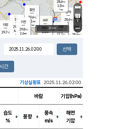
28.6
℃
강림
1.9
m/s
원주
-
흥천
mm
25.9
℃
문막
1.4
m/s
28.6
℃
29.6
-
℃
mm
+
3.9
설봉
m/s
28.6
℃
여주
2.1
m/s
이천
-
mm
3.5
m/s
-
마장
mm
신림
29.1
부론
-
귀래
−
℃
mm
28.5
20 km
℃
29.8
℃
4.4
m/s
2.0
29.7
m/s
℃
27.6
2.6
m/s
℃
-
27.7
28.6
mm
℃
-
℃
mm
2.4
m/s
-
1.7
mm
m/s
3.6
1.2
m/s
m/s
-
mm
-
백운
mm
-
-
mm
mm
백암
장호원
27.6
℃
2.4
m/s
29.4
℃
29.6
엄정
℃
-
mm
1.3
m/s
4.0
m/s
노은
-
mm
-
28.6
mm
℃
개
2시간
3.6
m/s
28.5
℃
-
mm
9
3.9
℃
m/s
-
m/s
mm
m
기상실황표
2025.11.26.02:00
바람
기압(hPa)
습도
풍속
해면
풍향
%
m/s
기압