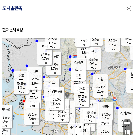
close
도시별관측
장남
판문점
31.3
℃
0.7
m/s
화현
33.1
동두천
℃
남면
-
현재날씨
육상
mm
파주
1.0
홈
m/s
포천
30.9
-
31.4
℃
mm
℃
32.2
℃
29.9
0.2
0.4
m/s
℃
m/s
-
양주
33.0
m/s
가
℃
-
1.2
-
mm
m/s
mm
-
mm
1.4
m/s
-
탄현
mm
33.0
-
3
℃
mm
남방
1.8
m/s
1
34.9
℃
-
파주금촌
mm
0.7
m/s
35.4
℃
-
장흥면
mm
0.9
m/s
34.0
℃
-
mm
1.7
m/s
34.0
℃
양촌
-
mm
창
-
m/s
은평
대곶
-
mm
33.2
노원
℃
-
김포
33.7
1.9
℃
34.5
m/s
℃
-
m/
-
1.2
33.1
m/s
mm
1.0
℃
m/s
서울
-
경서동
33.7
m
-
2.1
℃
mm
-
김포(공)
m/s
mm
1.4
-
m/s
mm
32.3
℃
33.8
-
℃
mm
35.0
℃
2.3
m/s
1.0
부천
m/s
0.8
구로
m/s
-
서초
mm
-
광명
mm
인천
송파*
-
mm
인천(공)
34.2
℃
34.2
℃
33.4
과천
경기광주
℃
34.8
1.6
32.1
34.0
m/s
℃
℃
℃
2.1
m/s
1.2
m/s
33.6
-
1.3
℃
mm
2.4
m/s
1.5
m/s
-
m/s
mm
-
32.9
31.0
mm
1.9
-
℃
℃
m/s
-
-
mm
무의도
mm
mm
분당구
0.9
-
1.8
m/s
m/s
mm
수리산길
-
-
mm
mm
2.9
의왕
33.1
℃
℃
1.7
m/s