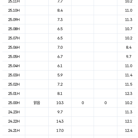
25.11H
7.7
10.2
25.10H
8.4
11.0
25.09H
7.3
11.3
25.08H
6.5
10.7
25.07H
6.5
10.2
25.06H
7.0
8.4
25.05H
6.7
9.7
25.04H
6.1
11.0
25.03H
5.9
11.4
25.02H
7.2
11.5
25.01H
8.1
12.3
25.00H
맑음
10.3
0
0
10.2
24.23H
9.7
11.3
24.22H
14.3
12.1
24.21H
17.0
12.4