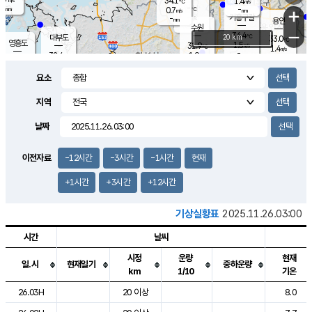
34.1
1.4
m/s
℃
-
-
-
mm
0.7
℃
mm
+
m/s
기흥구갈
-
-
m/s
mm
용인
-
수원
mm
−
34.4
℃
대부도
20 km
33.0
℃
영흥도
1.5
31.9
m/s
℃
1.4
m/s
-
mm
1.9
32.4
m/s
-
℃
mm
31.4
℃
-
오산
2.3
mm
m/s
1.3
m/s
-
mm
요소
-
mm
향남
33.0
℃
1.0
m/s
32.4
-
지역
℃
운평
mm
송탄
1.6
℃
m/s
-
s
mm
32.1
보
℃
날짜
33.3
℃
2.2
m/s
산
1.7
m/s
-
30.
mm
-
mm
0.9
℃
이전자료
-12시간
-3시간
-1시간
현재
-
m
/s
+1시간
+3시간
+12시간
기상실황표
2025.11.26.03:00
시간
날씨
시정
운량
현재
일.시
현재일기
중하운량
km
1/10
기온
도시별 기상실황표로 지점, 날씨, 기온, 강수, 바람, 기압등을 안내한 표입
26.03H
20 이상
8.0