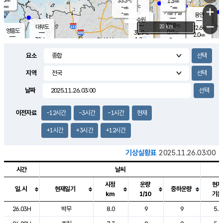
33.3
1.3
m/s
℃
-
-
-
mm
-
℃
mm
+
m/s
기흥구갈
-
-
m/s
mm
용인
-
수원
mm
−
32.8
℃
대부도
20 km
32.6
℃
영흥도
0.9
31.9
m/s
℃
2.0
m/s
-
mm
1.9
32.4
m/s
-
℃
mm
32.0
℃
-
오산
2.1
mm
m/s
1.1
m/s
-
mm
요소
-
mm
향남
32.7
℃
1.2
m/s
-
-
지역
℃
운평
mm
송탄
-
℃
m/s
-
s
mm
31.9
보
℃
날짜
32.7
℃
2.0
m/s
산
2.1
m/s
-
29.
mm
-
mm
0.4
℃
이전자료
-12시간
-3시간
-1시간
현재
-
m
/s
+1시간
+3시간
+12시간
기상실황표
2025.11.26.03:00
시간
날씨
시정
운량
현재
일.시
현재일기
중하운량
km
1/10
기온
도시별 기상실황표로 지점, 날씨, 기온, 강수, 바람, 기압등을 안내한 표입
26.03H
박무
8.0
9
9
5.2