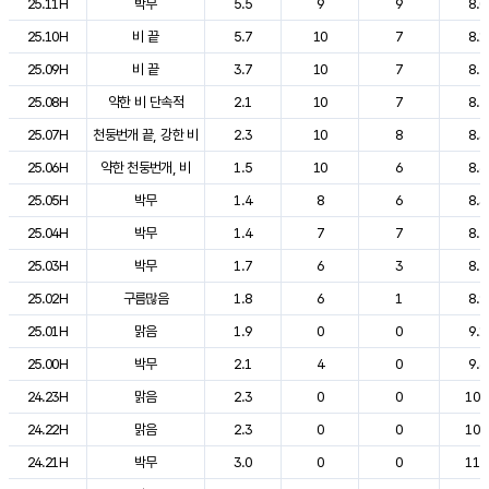
25.11H
박무
5.5
9
9
8.0
25.10H
비 끝
5.7
10
7
8.1
25.09H
비 끝
3.7
10
7
8.5
25.08H
약한 비 단속적
2.1
10
7
8.2
25.07H
천둥번개 끝, 강한 비
2.3
10
8
8.3
25.06H
약한 천둥번개, 비
1.5
10
6
8.6
25.05H
박무
1.4
8
6
8.3
25.04H
박무
1.4
7
7
8.4
25.03H
박무
1.7
6
3
8.5
25.02H
구름많음
1.8
6
1
8.9
25.01H
맑음
1.9
0
0
9.1
25.00H
박무
2.1
4
0
9.6
24.23H
맑음
2.3
0
0
10.
24.22H
맑음
2.3
0
0
10.
24.21H
박무
3.0
0
0
11.