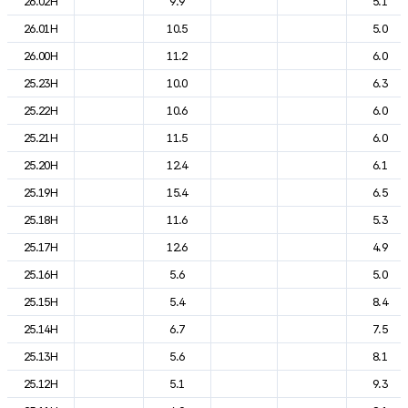
26.02H
9.9
5.1
26.01H
10.5
5.0
26.00H
11.2
6.0
25.23H
10.0
6.3
25.22H
10.6
6.0
25.21H
11.5
6.0
25.20H
12.4
6.1
25.19H
15.4
6.5
25.18H
11.6
5.3
25.17H
12.6
4.9
25.16H
5.6
5.0
25.15H
5.4
8.4
25.14H
6.7
7.5
25.13H
5.6
8.1
25.12H
5.1
9.3