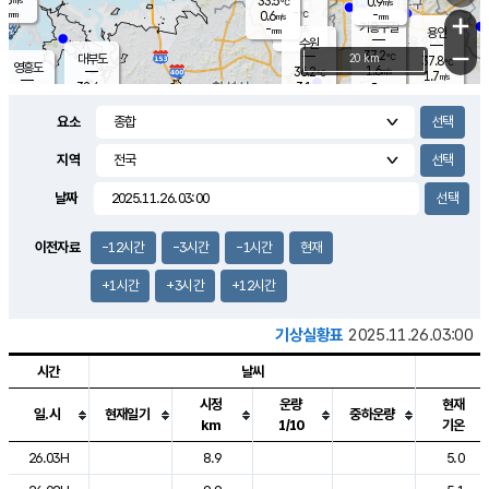
33.5
0.9
m/s
℃
-
-
-
mm
0.6
℃
mm
+
m/s
기흥구갈
-
-
m/s
mm
용인
-
수원
mm
−
37.2
℃
대부도
20 km
37.8
℃
영흥도
1.6
36.2
m/s
℃
1.7
m/s
-
mm
3.1
32.4
m/s
-
℃
mm
33.7
℃
-
오산
2.1
mm
m/s
3.4
m/s
-
mm
요소
-
mm
향남
36.1
℃
2.0
m/s
36.0
-
지역
℃
운평
mm
송탄
2.0
℃
m/s
-
s
mm
34.1
보
℃
날짜
37.8
℃
3.0
m/s
산
1.2
m/s
-
34.
mm
-
mm
1.0
℃
이전자료
-12시간
-3시간
-1시간
현재
-
m
/s
+1시간
+3시간
+12시간
기상실황표
2025.11.26.03:00
시간
날씨
시정
운량
현재
일.시
현재일기
중하운량
km
1/10
기온
도시별 기상실황표로 지점, 날씨, 기온, 강수, 바람, 기압등을 안내한 표입
26.03H
8.9
5.0