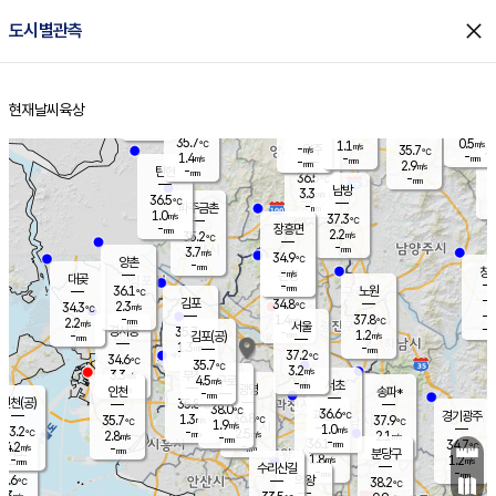
close
도시별관측
장남
판문점
36.3
℃
1.1
m/s
화현
36.1
동두천
℃
남면
-
현재날씨
육상
mm
파주
0.5
홈
m/s
포천
35.4
-
35.2
℃
mm
℃
35.9
℃
35.7
0.5
1.1
m/s
℃
m/s
-
양주
35.7
m/s
가
℃
-
1.4
-
mm
m/s
mm
-
mm
2.9
m/s
-
탄현
mm
36.5
-
3
℃
mm
남방
3.3
m/s
1
36.5
℃
-
파주금촌
mm
1.0
m/s
37.3
℃
-
장흥면
mm
2.2
m/s
35.2
℃
-
mm
3.7
m/s
34.9
℃
양촌
-
mm
창
-
m/s
은평
대곶
-
mm
36.1
노원
℃
-
김포
34.8
2.3
℃
34.3
m/s
℃
-
m/
-
1.4
37.8
m/s
mm
2.2
℃
m/s
서울
-
경서동
35.7
m
-
1.2
℃
mm
-
김포(공)
m/s
mm
1.3
-
m/s
mm
37.2
℃
34.6
-
℃
mm
35.7
℃
3.2
m/s
3.3
부천
m/s
4.5
구로
m/s
-
서초
mm
-
광명
mm
인천
송파*
-
mm
인천(공)
35.8
℃
38.0
℃
36.6
과천
경기광주
℃
36.8
1.3
35.7
37.9
m/s
℃
℃
℃
1.9
m/s
1.0
m/s
33.2
-
2.5
℃
mm
2.8
m/s
2.1
m/s
-
m/s
mm
-
36.1
34.7
mm
4.2
-
℃
℃
m/s
-
-
mm
무의도
mm
mm
분당구
1.8
-
1.2
m/s
m/s
mm
수리산길
-
-
mm
mm
2.6
의왕
38.2
℃
℃
2.3
m/s