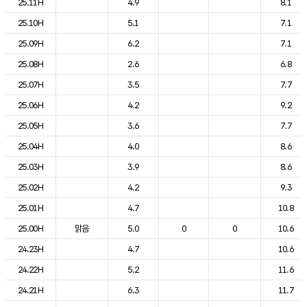
25.11H
4.9
8.1
25.10H
5.1
7.1
25.09H
6.2
7.1
25.08H
2.6
6.8
25.07H
3.5
7.7
25.06H
4.2
9.2
25.05H
3.6
7.7
25.04H
4.0
8.6
25.03H
3.9
8.6
25.02H
4.2
9.3
25.01H
4.7
10.8
25.00H
맑음
5.0
0
0
10.6
24.23H
4.7
10.6
24.22H
5.2
11.6
24.21H
6.3
11.7