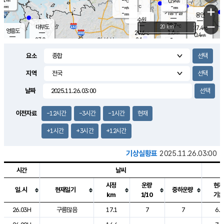
-
0.9
m/s
℃
-
-
-
mm
-
℃
mm
+
m/s
기흥구갈
-
-
m/s
mm
용인
-
수원
mm
−
28.7
℃
대부도
20 km
27.4
℃
영흥도
1.6
29.6
m/s
℃
0.4
m/s
-
mm
2.1
27.0
m/s
-
℃
mm
29.1
℃
-
오산
1.4
mm
m/s
3.8
m/s
-
mm
요소
-
mm
향남
28.1
℃
1.1
m/s
30.1
-
지역
℃
운평
mm
송탄
1.4
℃
m/s
-
s
mm
28.0
보
℃
날짜
29.4
℃
1.3
m/s
산
1.0
m/s
-
25.
mm
-
mm
0.1
℃
이전자료
-12시간
-3시간
-1시간
현재
-
m
/s
+1시간
+3시간
+12시간
기상실황표
2025.11.26.03:00
시간
날씨
시정
운량
현재
일.시
현재일기
중하운량
km
1/10
기온
도시별 기상실황표로 지점, 날씨, 기온, 강수, 바람, 기압등을 안내한 표입
26.03H
구름많음
17.1
7
7
6.7