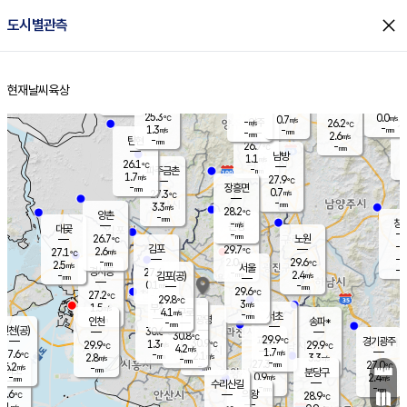
close
도시별관측
장남
판문점
26.0
℃
1.2
m/s
화현
26.3
동두천
℃
남면
-
현재날씨
육상
mm
파주
2.6
홈
m/s
포천
23.9
-
26.7
℃
mm
℃
26.6
℃
25.3
0.0
0.7
m/s
℃
m/s
-
양주
26.2
m/s
가
℃
-
1.3
-
mm
m/s
mm
-
mm
2.6
m/s
-
탄현
mm
26.7
-
2
℃
mm
남방
1.1
m/s
0
26.1
℃
-
파주금촌
mm
1.7
m/s
27.9
℃
-
장흥면
mm
0.7
m/s
27.3
℃
-
mm
3.3
m/s
28.2
℃
양촌
-
mm
창
-
m/s
은평
대곶
-
mm
26.7
노원
℃
-
김포
29.7
2.6
℃
27.1
m/s
℃
-
m/
-
2.0
29.6
m/s
mm
2.5
℃
m/s
서울
-
경서동
27.4
m
-
2.4
℃
mm
-
김포(공)
m/s
mm
0.1
-
m/s
mm
29.6
℃
27.2
-
℃
mm
29.8
℃
3
m/s
1.5
부천
m/s
4.1
구로
m/s
-
서초
mm
-
광명
mm
인천
송파*
-
mm
인천(공)
30.6
℃
30.8
℃
29.9
과천
경기광주
℃
30.9
1.3
29.9
29.9
m/s
℃
℃
℃
4.2
m/s
1.7
m/s
27.6
-
2.1
℃
mm
2.8
m/s
3.3
m/s
-
m/s
mm
-
27.3
27.0
mm
6.2
-
℃
℃
m/s
-
-
mm
무의도
mm
mm
분당구
0.9
-
2.4
m/s
m/s
mm
수리산길
-
-
mm
mm
7.6
의왕
28.9
℃
℃
2.1
m/s