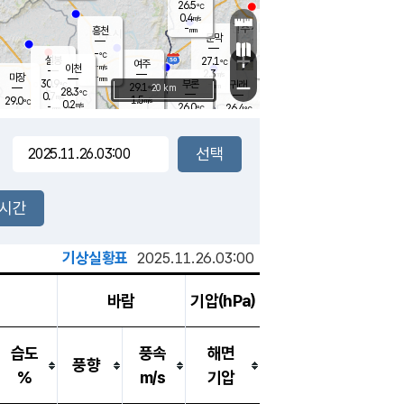
26.5
℃
강림
0.4
m/s
원주
-
흥천
mm
25.4
℃
문막
0.3
m/s
30.4
℃
-
-
℃
mm
+
1
설봉
m/s
27.1
℃
여주
-
m/s
이천
-
mm
2.3
m/s
-
마장
mm
신림
30.9
부론
-
귀래
−
℃
mm
29.1
20 km
℃
28.3
℃
0.7
m/s
1.5
29.0
m/s
℃
25.2
0.2
m/s
℃
-
26.0
26.4
mm
℃
-
℃
mm
1.2
m/s
-
0.4
mm
m/s
0.0
0.1
m/s
m/s
-
mm
-
백운
mm
-
-
mm
mm
백암
장호원
25.9
℃
0.6
m/s
24.8
℃
28.1
엄정
℃
-
mm
0.0
m/s
0.6
m/s
노은
-
mm
-
27.2
mm
℃
개
2시간
0.5
m/s
26.6
℃
-
mm
1
0.0
℃
m/s
-
m/s
mm
m
기상실황표
2025.11.26.03:00
바람
기압(hPa)
습도
풍속
해면
풍향
%
m/s
기압