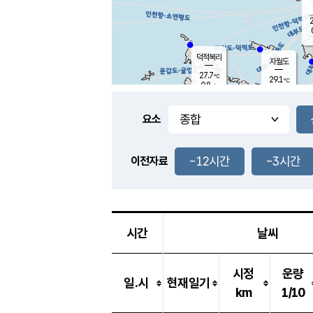
2
덕적북리
자월도
27.7
℃
29.1
℃
0.8
m/s
1.1
m/s
-
mm
-
mm
요소
풍도
28.4
덕적지도
1.1
m/
-
-12시간
-3시간
mm
이전자료
26.6
℃
대
1.8
m/s
-
mm
27.0
0.0
m
-
mm
시간
날씨
시정
운량
일.시
현재일기
km
1/10