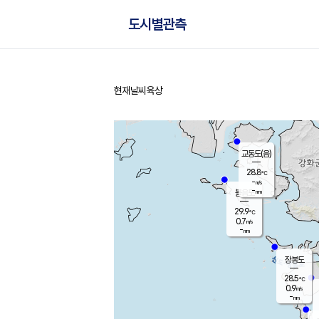
도시별관측
현재날씨
육상
홈
교동도(음)
28.8
℃
-
m/s
-
mm
볼음도
대연평
29.9
℃
0.7
m/s
30.3
℃
-
mm
1.6
m/s
-
mm
장봉도
28.5
℃
0.9
m/s
-
mm