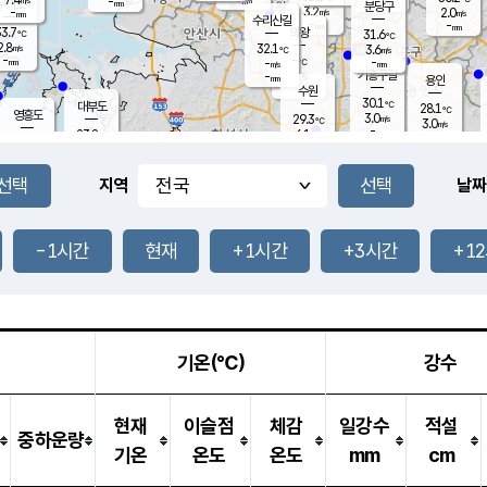
-
-
mm
무의도
mm
mm
분당구
3.2
-
2.0
m/s
m/s
mm
수리산길
-
-
mm
mm
3.7
의왕
31.6
℃
℃
2.8
32.1
m/s
3.6
m/s
℃
-
-
-
mm
-
℃
mm
m/s
기흥구갈
-
-
m/s
mm
용인
-
수원
mm
30.1
℃
대부도
28.1
℃
영흥도
3.0
29.3
m/s
℃
3.0
m/s
-
mm
6.1
23.8
m/s
-
℃
mm
25.8
℃
-
오산
5.7
mm
m/s
11.4
m/s
8.0
mm
-
mm
향남
27.1
℃
지역
날짜
2.0
m/s
27.0
-
℃
운평
mm
송탄
-
℃
m/s
-
s
mm
23.4
보
℃
25.9
-1시간
현재
+1시간
+3시간
+1
℃
3.9
m/s
산
0.3
m/s
26.5
23.
mm
-
mm
0.6
℃
1.0
/s
기온(℃)
강수
현재
이슬점
체감
일강수
적설
중하운량
기온
온도
온도
mm
cm