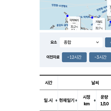
3
덕적북리
자월도
31.2
℃
32.7
℃
3.7
m/s
1.7
m/s
-
mm
-
mm
요소
풍도
26.1
덕적지도
9.9
m/
-
-12시간
-3시간
mm
이전자료
31.9
℃
대
3.8
m/s
-
mm
30.0
8.6
m
-
mm
시간
날씨
시정
운량
일.시
현재일기
km
1/10