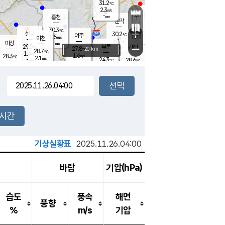
31.2
℃
강림
2.3
m/s
원주
-
흥천
mm
28.9
℃
문막
2.0
m/s
30.4
℃
30.3
-
℃
mm
+
4.4
설봉
m/s
30.2
℃
여주
0.5
m/s
이천
-
mm
6.1
m/s
-
마장
mm
신림
29.5
부론
-
귀래
−
℃
mm
27.8
20 km
℃
28.7
℃
1.4
m/s
1.6
28.3
m/s
℃
28.7
2.1
m/s
℃
-
24.3
28.6
mm
℃
-
℃
mm
1.8
m/s
-
1.7
mm
m/s
2.6
0.9
m/s
m/s
-
mm
-
백운
mm
7.5
-
mm
mm
백암
장호원
28.6
℃
3.0
m/s
23.6
℃
25.5
엄정
℃
0.5
mm
1.2
m/s
1.4
m/s
노은
9.0
mm
1.5
25.2
mm
℃
개
2시간
3.0
m/s
24.9
℃
15.5
mm
0
0.0
℃
m/s
13.5
m/s
mm
mm
기상실황표
2025.11.26.04:00
바람
기압(hPa)
습도
풍속
해면
풍향
%
m/s
기압