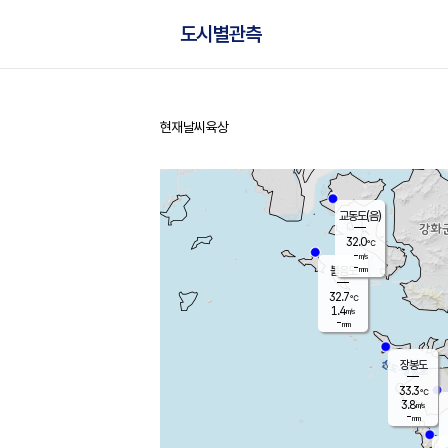
도시별관측
현재날씨
육상
홈
교동도(음)
32.0
℃
-
m/s
-
mm
볼음도
대연평
32.7
℃
1.4
m/s
34.1
℃
-
mm
1.9
m/s
-
mm
장봉도
33.3
℃
3.8
m/s
-
mm