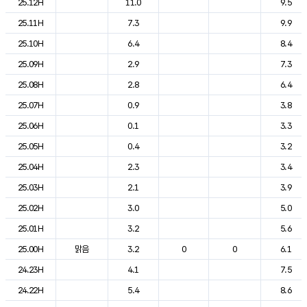
25.12H
11.0
9.5
25.11H
7.3
9.9
25.10H
6.4
8.4
25.09H
2.9
7.3
25.08H
2.8
6.4
25.07H
0.9
3.8
25.06H
0.1
3.3
25.05H
0.4
3.2
25.04H
2.3
3.4
25.03H
2.1
3.9
25.02H
3.0
5.0
25.01H
3.2
5.6
25.00H
맑음
3.2
0
0
6.1
24.23H
4.1
7.5
24.22H
5.4
8.6