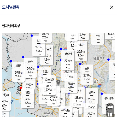
close
도시별관측
장남
판문점
27.0
℃
2.0
m/s
화현
26.5
동두천
℃
남면
-
현재날씨
육상
mm
파주
2.6
홈
m/s
포천
25.8
-
28.1
℃
mm
℃
27.3
℃
26.7
0.4
1.7
m/s
℃
m/s
-
양주
-
m/s
가
℃
-
2.2
-
mm
m/s
mm
-
mm
-
m/s
-
탄현
mm
28.1
-
2
℃
mm
남방
3.2
m/s
0
27.3
℃
-
파주금촌
mm
3.0
m/s
29.3
℃
-
장흥면
mm
1.6
m/s
27.7
℃
-
mm
4.1
m/s
27.4
℃
양촌
-
mm
창
-
m/s
은평
대곶
-
mm
29.0
노원
℃
-
김포
28.1
3.4
℃
29.5
m/s
℃
-
m/
-
2.9
27.9
m/s
mm
2.3
℃
m/s
서울
-
경서동
28.9
m
-
1.7
℃
mm
-
김포(공)
m/s
mm
1.7
-
m/s
mm
28.6
℃
29.3
-
℃
mm
28.7
℃
4.9
m/s
3.0
부천
m/s
3.9
구로
m/s
-
서초
mm
-
광명
mm
인천
송파*
-
mm
인천(공)
29.3
℃
29.6
℃
28.6
과천
경기광주
℃
29.5
0.6
30
28.8
m/s
℃
℃
℃
5.3
m/s
1.5
m/s
29.7
-
2.0
℃
mm
4.3
m/s
2.8
m/s
-
m/s
mm
-
27.8
26.5
mm
4.7
-
℃
℃
m/s
-
-
mm
무의도
mm
mm
분당구
2.2
-
2.4
m/s
m/s
mm
수리산길
-
-
mm
mm
8.1
의왕
28.7
℃
℃
3.4
m/s