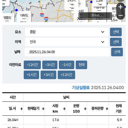
29.3
1.3
m/s
℃
-
-
-
mm
-
℃
mm
+
m/s
기흥구갈
-
-
m/s
mm
용인
-
수원
mm
−
28.1
℃
대부도
20 km
28.7
℃
영흥도
2.4
29.5
m/s
℃
1.5
m/s
-
mm
4.6
28.9
m/s
-
℃
mm
30.2
℃
-
오산
4.1
mm
m/s
7.0
m/s
-
mm
요소
-
mm
향남
28.1
℃
2.2
m/s
29.7
-
지역
℃
운평
mm
송탄
1.5
℃
m/s
-
s
mm
28.5
보
℃
날짜
29.3
℃
3.8
m/s
산
1.3
m/s
-
-
mm
-
mm
-
m
℃
이전자료
-12시간
-3시간
-1시간
현재
-
m
/s
+1시간
+3시간
+12시간
기상실황표
2025.11.26.04:00
시간
날씨
시정
운량
현재
일.시
현재일기
중하운량
km
1/10
기온
도시별 기상실황표로 지점, 날씨, 기온, 강수, 바람, 기압등을 안내한 표입
26.04H
17.6
5.9