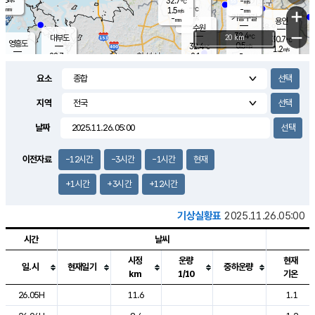
32.7
-
m/s
℃
-
-
-
mm
1.5
℃
mm
+
m/s
기흥구갈
-
-
m/s
mm
용인
-
수원
mm
−
32.4
℃
대부도
20 km
30.7
℃
영흥도
0.5
32.4
m/s
℃
1.2
m/s
-
mm
2.1
28.7
m/s
-
℃
mm
30.7
℃
-
오산
1.3
mm
m/s
3.4
m/s
-
mm
요소
-
mm
향남
28.8
℃
0.6
m/s
-
-
지역
℃
운평
mm
송탄
-
℃
m/s
-
s
mm
29.9
보
℃
날짜
33.8
℃
1.7
m/s
산
1.1
m/s
-
27.
mm
-
mm
0.0
℃
이전자료
-12시간
-3시간
-1시간
현재
-
m
/s
+1시간
+3시간
+12시간
기상실황표
2025.11.26.05:00
시간
날씨
시정
운량
현재
일.시
현재일기
중하운량
km
1/10
기온
도시별 기상실황표로 지점, 날씨, 기온, 강수, 바람, 기압등을 안내한 표입
26.05H
11.6
1.1