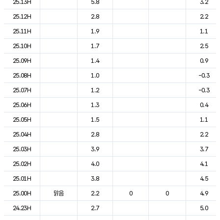
25.13H
5.8
3.2
25.12H
2.8
2.2
25.11H
1.9
1.1
25.10H
1.7
2.5
25.09H
1.4
0.9
25.08H
1.0
-0.3
25.07H
1.2
-0.3
25.06H
1.3
0.4
25.05H
1.5
1.1
25.04H
2.8
2.2
25.03H
3.9
3.7
25.02H
4.0
4.1
25.01H
3.8
4.5
25.00H
맑음
2.2
0
0
4.9
24.23H
2.7
5.0