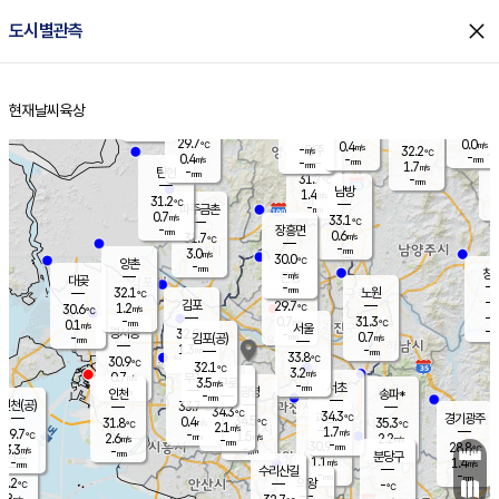
close
도시별관측
장남
판문점
30.5
℃
0.6
m/s
화현
27.8
동두천
℃
남면
-
현재날씨
육상
mm
파주
0.2
홈
m/s
포천
28.6
-
30.7
℃
mm
℃
29.8
℃
29.7
0.0
0.4
m/s
℃
m/s
-
양주
32.2
m/s
가
℃
-
0.4
-
mm
m/s
mm
-
mm
1.7
m/s
-
탄현
mm
31.7
-
3
℃
mm
남방
1.4
m/s
0
31.2
℃
-
파주금촌
mm
0.7
m/s
33.1
℃
-
장흥면
mm
0.6
m/s
31.7
℃
-
mm
3.0
m/s
30.0
℃
양촌
-
mm
창
-
m/s
은평
대곶
-
mm
32.1
노원
℃
-
김포
29.7
1.2
℃
30.6
m/s
℃
-
m/
-
0.7
31.3
m/s
mm
0.1
℃
m/s
서울
-
경서동
32.0
m
-
0.7
℃
mm
-
김포(공)
m/s
mm
1.3
-
m/s
mm
33.8
℃
30.9
-
℃
mm
32.1
℃
3.2
m/s
0.7
부천
m/s
3.5
구로
m/s
-
서초
mm
-
광명
mm
인천
송파*
-
mm
인천(공)
33.7
℃
34.3
℃
34.3
과천
경기광주
℃
34.5
0.4
31.8
35.3
m/s
℃
℃
℃
2.1
m/s
1.7
m/s
29.7
-
1.5
℃
mm
2.6
m/s
2.2
m/s
-
m/s
mm
-
30.9
28.8
mm
3.3
-
℃
℃
m/s
-
-
mm
무의도
mm
mm
분당구
1.1
-
1.4
m/s
m/s
mm
수리산길
-
-
mm
mm
0.2
의왕
-
℃
℃
1.8
m/s